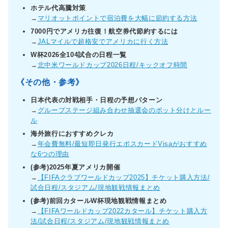
ホテル代高騰対策
→
マリオットポイントで宿泊費を大幅に節約する方法
7000円でアメリカ往復！航空券代節約するには
→
JALマイルで超格安でアメリカに行く方法
W杯2026全104試合の日程一覧
→
北中米ワールドカップ2026日程/キックオフ時間
《その他・参考》
日本代表の対戦相手・日程の予想パターン
→
グループステージ組み合わせ抽選会のポット分けとルー
ル
海外旅行におすすめクレカ
→
年会費無料/最短即日発行エポスカードVisaがおすすめ
な6つの理由
(参考)2025年夏アメリカ開催
→
【FIFAクラブワールドカップ2025】チケット購入方法/
試合日程/スタジアム/現地観戦情報まとめ
(参考)前回カタールW杯現地観戦情報まとめ
→
【FIFAワールドカップ2022カタール】チケット購入方
法/試合日程/スタジアム/現地観戦情報まとめ