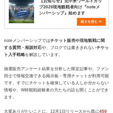
【お知らせ】北中米ワールドカッ
プ2026現地観戦者向け『noteメ
ンバーシップ』始めます
noteメンバーシップでは
チケット販売や現地観戦に関
する質問・相談対応
や、ブログでは書ききれない
チケッ
ト入手戦略
を解説しています。
抽選販売アンケート結果を分析した限定記事や、ファン
同士で情報交換できる掲示板・専用チャットが利用可能
です。すでにチケットを確保している人しか分からない
情報や、W杯観戦経験者の方たちの話も聞くことができ
ます。
大変ありがたいことに、12月1日リリースから既に
450