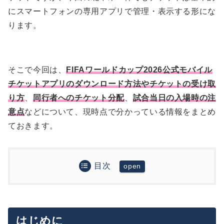
にスマートフォンの専用アプリで管理・表示する形にな
ります。
そこで今回は、
FIFAワールドカップ2026公式モバイル
チケットアプリのダウンロード方法やチケットの受け取
り方
、
同行者へのチケット分配
、
試合当日の入場時の注
意点
などについて、現時点で分かっている情報をまとめ
ておきます。
目次
はじめに
チケット販売や現地観戦に関する質問・相談なら
FIFAワールドカップ2026公式モバイルチケットア
メンバーシップがおすすめ
プリとは？
現地観戦記録・スタジアム情報プラットフォーム
はじめに