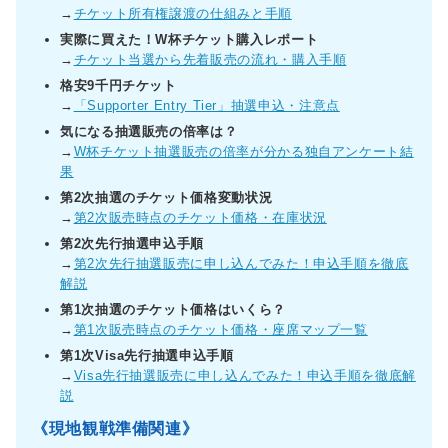
→
チケット所有権譲渡の仕組みと手順
実際に買えた！W杯チケット購入レポート
→
チケット当選から先着販売の流れ・購入手順
格安9千円チケット
→
「Supporter Entry Tier」抽選申込・注意点
気になる抽選販売の倍率は？
→
W杯チケット抽選販売の倍率が分かる独自アンケート結
果
第2次抽選のチケット価格変動状況
→
第2次販売時点のチケット価格・在庫状況
第2次先行抽選申込手順
→
第2次先行抽選販売に申し込んでみた！申込手順を徹底
解説
第1次抽選のチケット価格はいくら？
→
第1次販売時点のチケット価格・座席マップ一覧
第1次Visa先行抽選申込手順
→
Visa先行抽選販売に申し込んでみた！申込手順を徹底解
説
《現地観戦準備関連》