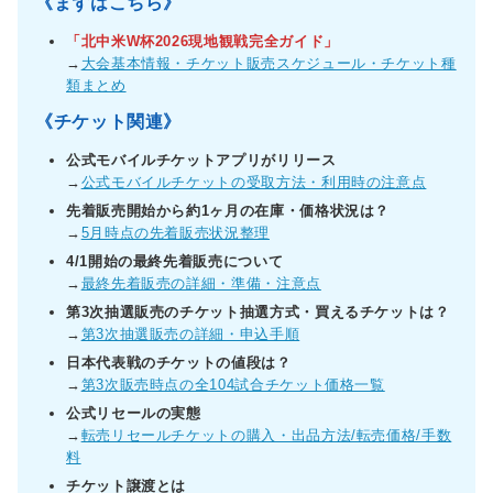
《まずはこちら》
「北中米W杯2026現地観戦完全ガイド」
→
大会基本情報・チケット販売スケジュール・チケット種
類まとめ
《チケット関連》
公式モバイルチケットアプリがリリース
→
公式モバイルチケットの受取方法・利用時の注意点
先着販売開始から約1ヶ月の在庫・価格状況は？
→
5月時点の先着販売状況整理
4/1開始の最終先着販売について
→
最終先着販売の詳細・準備・注意点
第3次抽選販売のチケット抽選方式・買えるチケットは？
→
第3次抽選販売の詳細・申込手順
日本代表戦のチケットの値段は？
→
第3次販売時点の全104試合チケット価格一覧
公式リセールの実態
→
転売リセールチケットの購入・出品方法/転売価格/手数
料
チケット譲渡とは