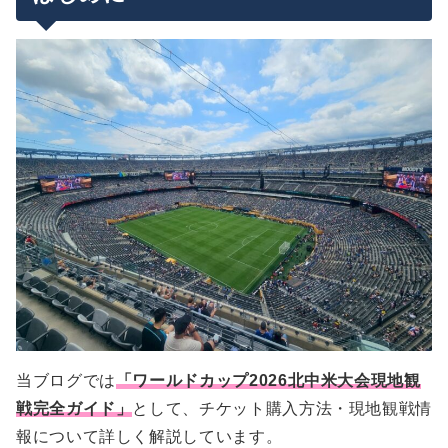
FWC2026 Mobile Ticketsアプリのダウンロード
「FootyBox」もリリース
同行者へのチケット配布方法
チケットの受取方法
STEP1：アプリで送信したいチケットを選ぶ
JFAのSupporter Entry TierやCSTチケットの受
モバイルチケットアプリの利用方法・よくある質問
STEP2：「Send」から送信画面へ進む
け取りタイミングは？他人に分配はできる？
チケットの名義情報は登録・変更が必要？
STEP3：同行者のメールアドレスを入力
モバイルチケットアプリでできること
まとめ
購入者は本人分含めて全てのチケットを送信でき
STEP4：同行者がアプリでチケットを受け取る
る。譲渡機能との違いは？
一度配布したチケットは戻せる？
JFAサポーターエントリーティアは他人に分配で
きる？
チケットのQRコードはいつ表示される？
一つの端末で複数人分のチケットを表示して入場
できる？
スクリーンショットでは入場できないので注意
複数端末で同じアカウントにログインはできる？
当ブログでは
「ワールドカップ2026北中米大会現地観
紙チケットや記念チケットはもらえる？
戦完全ガイド」
として、チケット購入方法・現地観戦情
スマホの充電切れ対策にモバイルバッテリーは必
報について詳しく解説しています。
須