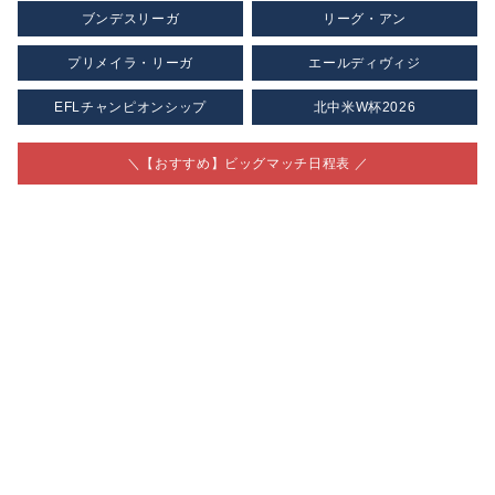
ブンデスリーガ
リーグ・アン
プリメイラ・リーガ
エールディヴィジ
EFLチャンピオンシップ
北中米W杯2026
＼【おすすめ】ビッグマッチ日程表 ／