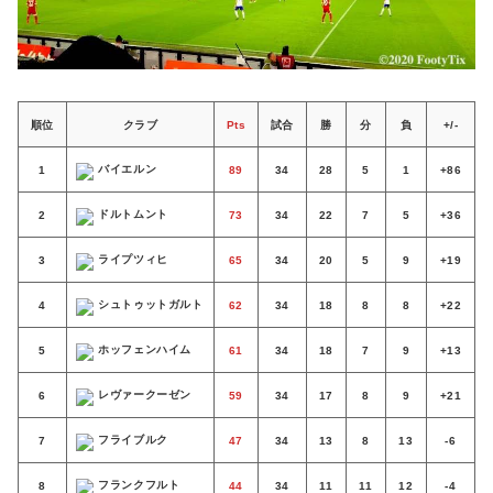
順位
クラブ
Pts
試合
勝
分
負
+/-
バイエルン
1
89
34
28
5
1
+86
ドルトムント
2
73
34
22
7
5
+36
ライプツィヒ
3
65
34
20
5
9
+19
シュトゥットガルト
4
62
34
18
8
8
+22
ホッフェンハイム
5
61
34
18
7
9
+13
レヴァークーゼン
6
59
34
17
8
9
+21
フライブルク
7
47
34
13
8
13
-6
フランクフルト
8
44
34
11
11
12
-4