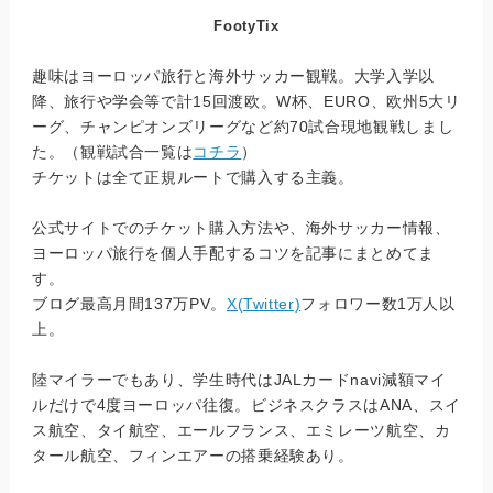
FootyTix
趣味はヨーロッパ旅行と海外サッカー観戦。大学入学以
降、旅行や学会等で計15回渡欧。W杯、EURO、欧州5大リ
ーグ、チャンピオンズリーグなど約70試合現地観戦しまし
た。（観戦試合一覧は
コチラ
）
チケットは全て正規ルートで購入する主義。
公式サイトでのチケット購入方法や、海外サッカー情報、
ヨーロッパ旅行を個人手配するコツを記事にまとめてま
す。
ブログ最高月間137万PV。
X(Twitter)
フォロワー数1万人以
上。
陸マイラーでもあり、学生時代はJALカードnavi減額マイ
ルだけで4度ヨーロッパ往復。ビジネスクラスはANA、スイ
ス航空、タイ航空、エールフランス、エミレーツ航空、カ
タール航空、フィンエアーの搭乗経験あり。