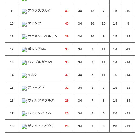
アウクスブルク
9
43
34
12
7
15
-16
マインツ
10
40
34
10
10
14
-9
ウニオン・ベルリン
11
39
34
10
9
15
-14
ボルシアMG
12
38
34
9
11
14
-11
ハンブルガーSV
13
38
34
9
11
14
-14
ケルン
14
32
34
7
11
16
-14
ブレーメン
15
32
34
8
8
18
-23
ヴォルフスブルク
16
29
34
7
8
19
-24
ハイデンハイム
17
26
34
6
8
20
-31
ザンクト・パウリ
18
26
34
6
8
20
-31