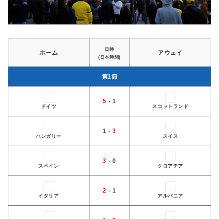
日時
ホーム
アウェイ
(日本時間)
󠁢󠁥󠁮󠁧󠁿第1節
5
- 1
ドイツ
スコットランド
1 -
3
ハンガリー
スイス
3
- 0
スペイン
クロアチア
2
- 1
イタリア
アルバニア