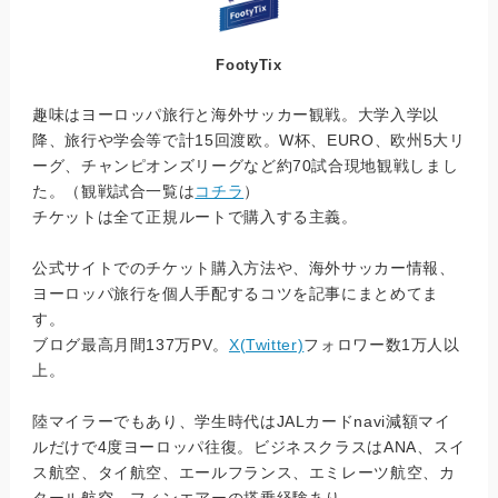
FootyTix
趣味はヨーロッパ旅行と海外サッカー観戦。大学入学以
降、旅行や学会等で計15回渡欧。W杯、EURO、欧州5大リ
ーグ、チャンピオンズリーグなど約70試合現地観戦しまし
た。（観戦試合一覧は
コチラ
）
チケットは全て正規ルートで購入する主義。
公式サイトでのチケット購入方法や、海外サッカー情報、
ヨーロッパ旅行を個人手配するコツを記事にまとめてま
す。
ブログ最高月間137万PV。
X(Twitter)
フォロワー数1万人以
上。
陸マイラーでもあり、学生時代はJALカードnavi減額マイ
ルだけで4度ヨーロッパ往復。ビジネスクラスはANA、スイ
ス航空、タイ航空、エールフランス、エミレーツ航空、カ
タール航空、フィンエアーの搭乗経験あり。