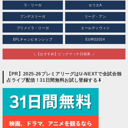
ラ・リーガ
セリエA
ブンデスリーガ
リーグ・アン
プリメイラ・リーガ
エールディヴィジ
EFLチャンピオンシップ
EURO2024
＼【おすすめ】ビッグマッチ日程表 ／
【PR】2025-26プレミアリーグはU-NEXTで全試合独
占ライブ配信！31日間無料お試し登録する⬇︎