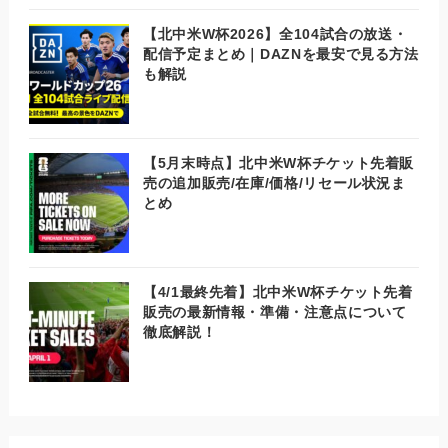
【北中米W杯2026】全104試合の放送・
配信予定まとめ｜DAZNを最安で見る方法
も解説
【5月末時点】北中米W杯チケット先着販
売の追加販売/在庫/価格/リセール状況ま
とめ
【4/1最終先着】北中米W杯チケット先着
販売の最新情報・準備・注意点について
徹底解説！