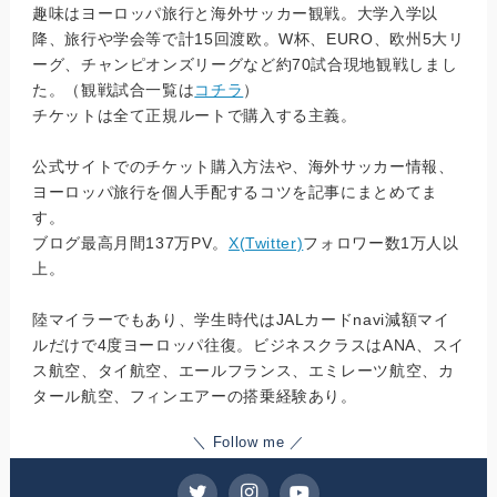
趣味はヨーロッパ旅行と海外サッカー観戦。大学入学以
降、旅行や学会等で計15回渡欧。W杯、EURO、欧州5大リ
ーグ、チャンピオンズリーグなど約70試合現地観戦しまし
た。（観戦試合一覧は
コチラ
）
チケットは全て正規ルートで購入する主義。
公式サイトでのチケット購入方法や、海外サッカー情報、
ヨーロッパ旅行を個人手配するコツを記事にまとめてま
す。
ブログ最高月間137万PV。
X(Twitter)
フォロワー数1万人以
上。
陸マイラーでもあり、学生時代はJALカードnavi減額マイ
ルだけで4度ヨーロッパ往復。ビジネスクラスはANA、スイ
ス航空、タイ航空、エールフランス、エミレーツ航空、カ
タール航空、フィンエアーの搭乗経験あり。
＼ Follow me ／