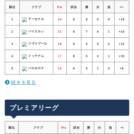
ブンデスリーガ
順位
クラブ
Pts
試合
勝
分
負
+/-
リーグ・アン
アーセナル
1
24
8
8
0
0
+19
プリメイラ・リーガ
バイエルン
2
21
8
7
0
1
+14
エールディヴィジ
リヴァプール
3
18
8
6
0
2
+12
EFLチャンピオンシップ
トッテナム
4
17
8
5
2
1
+10
バルセロナ
5
16
8
5
1
2
+8
続きを見る
プレミアリーグ
順位
クラブ
Pts
試合
勝
分
負
+/-