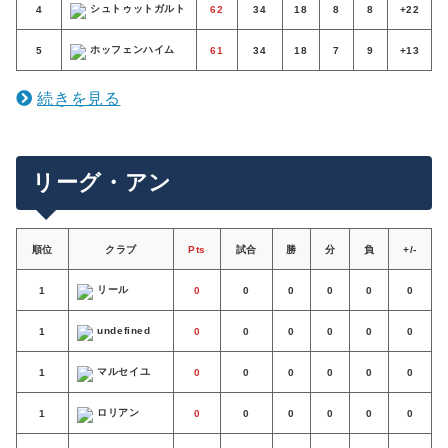
シュトゥットガルト
4
62
34
18
8
8
+22
ホッフェンハイム
5
61
34
18
7
9
+13
続きを見る
リーグ・アン
順位
クラブ
Pts
試合
勝
分
負
+/-
リール
1
0
0
0
0
0
0
undefined
1
0
0
0
0
0
0
マルセイユ
1
0
0
0
0
0
0
ロリアン
1
0
0
0
0
0
0