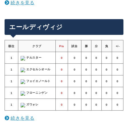
続きを見る
エールディヴィジ
順位
クラブ
Pts
試合
勝
分
負
+/-
テルスター
1
0
0
0
0
0
0
エクセルシオール
1
0
0
0
0
0
0
フェイエノールト
1
0
0
0
0
0
0
フローニンゲン
1
0
0
0
0
0
0
ズウォレ
1
0
0
0
0
0
0
続きを見る