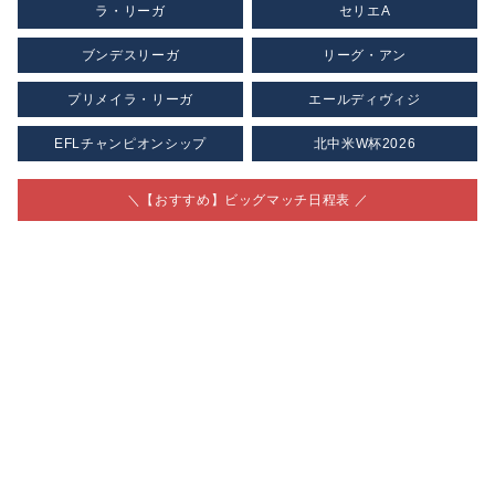
ラ・リーガ
セリエA
ブンデスリーガ
リーグ・アン
プリメイラ・リーガ
エールディヴィジ
EFLチャンピオンシップ
北中米W杯2026
＼【おすすめ】ビッグマッチ日程表 ／