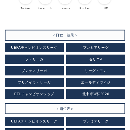
Twitter
facebook
hatena
Pocket
LINE
＜日程・結果＞
UEFAチャンピオンズリーグ
プレミアリーグ
ラ・リーガ
セリエA
ブンデスリーガ
リーグ・アン
プリメイラ・リーガ
エールディヴィジ
EFLチャンピオンシップ
北中米W杯2026
＜順位表＞
UEFAチャンピオンズリーグ
プレミアリーグ