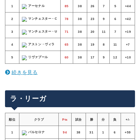
アーセナル
1
85
38
26
7
5
+44
マンチェスター・C
2
78
38
23
9
6
+42
マンチェスター・U
3
71
38
20
11
7
+19
アストン・ヴィラ
4
65
38
19
8
11
+7
リヴァプール
5
60
38
17
9
12
+10
続きを見る
ラ・リーガ
順位
クラブ
Pts
試合
勝
分
負
+/-
バルセロナ
1
94
38
31
1
6
+59