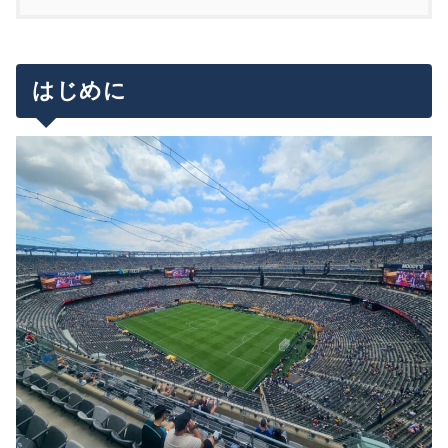
はじめに
チケット販売や現地観戦に関する質問・相談なら
第2次抽選の当選メールの内容について
メンバーシップがおすすめ
現地観戦記録・スタジアム情報プラットフォーム
はじめに
先着販売当日の流れと購入手順について
「FootyBox」もリリース
購入手順
まだチャンスは十分ある？今後のチケット販売につ
先着販売に参加してみた感想。実際に買ったチケ
いて
ットは？
チケット当選確率を高める方法は？エントリー数
まとめ
を増やす場合の注意点