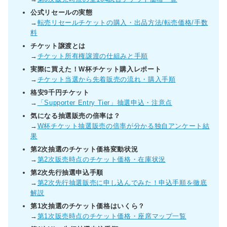
公式リセールの実態
→
転売リセールチケットの購入・出品方法/転売価格/手数
料
チケット譲渡とは
→
チケット所有権譲渡の仕組みと手順
実際に買えた！W杯チケット購入レポート
→
チケット当選から先着販売の流れ・購入手順
格安9千円チケット
→
「Supporter Entry Tier」抽選申込・注意点
気になる抽選販売の倍率は？
→
W杯チケット抽選販売の倍率が分かる独自アンケート結
果
第2次抽選のチケット価格変動状況
→
第2次販売時点のチケット価格・在庫状況
第2次先行抽選申込手順
→
第2次先行抽選販売に申し込んでみた！申込手順を徹底
解説
第1次抽選のチケット価格はいくら？
→
第1次販売時点のチケット価格・座席マップ一覧