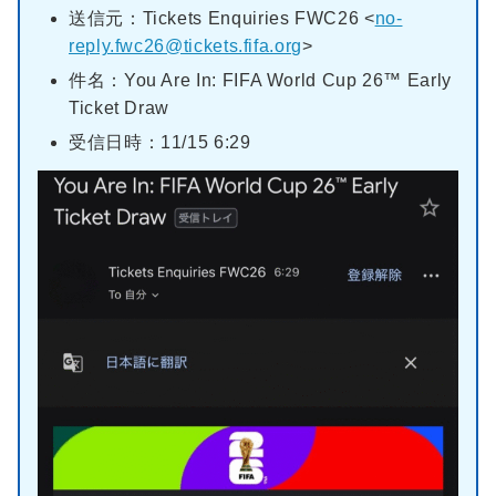
送信元：Tickets Enquiries FWC26 <
no-
reply.fwc26@tickets.fifa.org
>
件名：You Are In: FIFA World Cup 26™ Early
Ticket Draw
受信日時：11/15 6:29