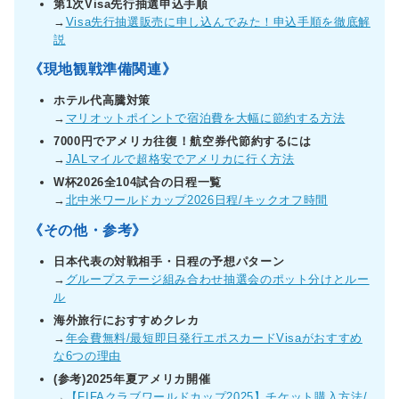
第1次Visa先行抽選申込手順
→
Visa先行抽選販売に申し込んでみた！申込手順を徹底解
説
《現地観戦準備関連》
ホテル代高騰対策
→
マリオットポイントで宿泊費を大幅に節約する方法
7000円でアメリカ往復！航空券代節約するには
→
JALマイルで超格安でアメリカに行く方法
W杯2026全104試合の日程一覧
→
北中米ワールドカップ2026日程/キックオフ時間
《その他・参考》
日本代表の対戦相手・日程の予想パターン
→
グループステージ組み合わせ抽選会のポット分けとルー
ル
海外旅行におすすめクレカ
→
年会費無料/最短即日発行エポスカードVisaがおすすめ
な6つの理由
(参考)2025年夏アメリカ開催
→
【FIFAクラブワールドカップ2025】チケット購入方法/