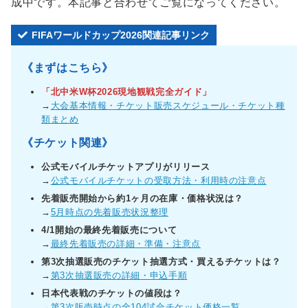
成中です。本記事と合わせてご覧になってください。
FIFAワールドカップ2026関連記事リンク
《まずはこちら》
「北中米W杯2026現地観戦完全ガイド」
→
大会基本情報・チケット販売スケジュール・チケット種
類まとめ
《チケット関連》
公式モバイルチケットアプリがリリース
→
公式モバイルチケットの受取方法・利用時の注意点
先着販売開始から約1ヶ月の在庫・価格状況は？
→
5月時点の先着販売状況整理
4/1開始の最終先着販売について
→
最終先着販売の詳細・準備・注意点
第3次抽選販売のチケット抽選方式・買えるチケットは？
→
第3次抽選販売の詳細・申込手順
日本代表戦のチケットの値段は？
→
第3次販売時点の全104試合チケット価格一覧