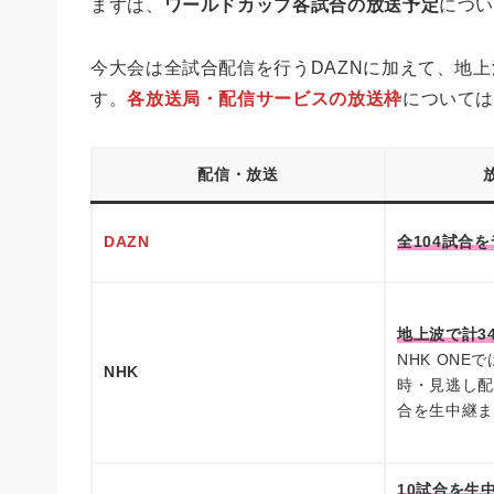
まずは、
ワールドカップ各試合の放送予定
につ
まとめ
今大会は全試合配信を行うDAZNに加えて、地上
す。
各放送局・配信サービスの放送枠
について
配信・放送
DAZN
全104試合
地上波で計3
NHK ON
NHK
時・見逃し配信
合を生中継ま
10試合を生