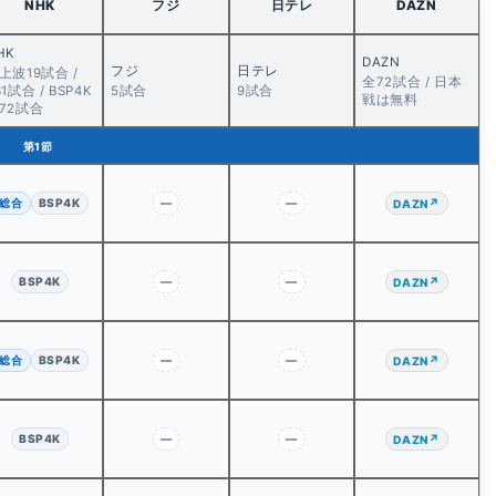
NHK
フジ
日テレ
DAZN
HK
DAZN
フジ
日テレ
上波19試合 /
全72試合 / 日本
S1試合 / BSP4K
5試合
9試合
戦は無料
72試合
󠁢󠁥󠁮󠁧󠁿第1節
総合
BSP4K
—
—
↗
DAZN
BSP4K
—
—
↗
DAZN
総合
BSP4K
—
—
↗
DAZN
BSP4K
—
—
↗
DAZN