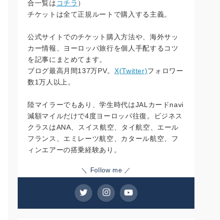
合一覧は
コチラ
）
チケットは全て正規ルートで購入する主義。
公式サイトでのチケット購入方法や、海外サッ
カー情報、ヨーロッパ旅行を個人手配するコツ
を記事にまとめてます。
ブログ最高月間137万PV。
X(Twitter)
フォロワー
数1万人以上。
陸マイラーでもあり、学生時代はJALカードnavi
減額マイルだけで4度ヨーロッパ往復。ビジネス
クラスはANA、スイス航空、タイ航空、エール
フランス、エミレーツ航空、カタール航空、フ
ィンエアーの搭乗経験あり。
＼ Follow me ／