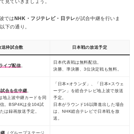
いて見ていきましょう。
波では
NHK・フジテレビ・日テレ
が試合中継を行いま
は以下の通り。
放送枠試合数
日本戦の放送予定
日本代表戦は無料配信。
をライブ配信
。
決勝、準決勝、3位決定戦も無料。
「日本×オランダ」、「日本×スウェ
4試合を生中継
。
ーデン」を総合テレビ地上波で放送
Eでは地上波中継カードを同
予定。
。BSP4Kは全104試
日本がラウンド16以降進出した場合
たは録画放送予定。
は、NHK総合テレビで日本戦を放
送。
中継
（グループステージ