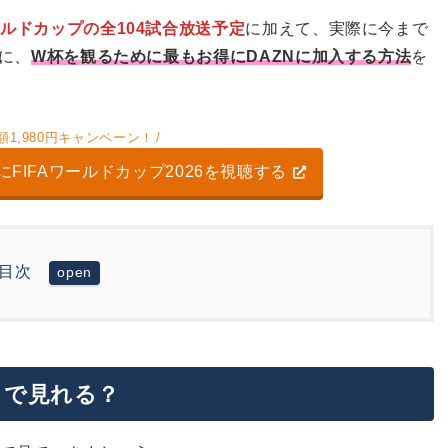
ルドカップの全104試合放送予定
に加えて、実際に今まで
に、
W杯を観るために最もお得にDAZNに加入する方法
を
1,980円キャンペーン！
FIFAワールドカップ2026を視聴する
目次
送予定一覧
ZNホーダイの料金比較
。ただし、注目試合見るならDAZN加入が必須
円キャンペーンを実施！W杯見るだけなら最もお得
ある？
こで見れる？
「DAZN SOCCER」はW杯見るだけなら全然お得じゃない
が可能
ンの登録方法