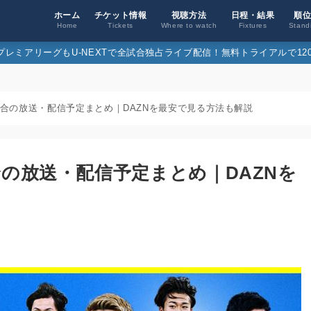
ホーム
チケット情報
視聴方法
日程・結果
順
Home
Tickets
Where to watch
Fixtures
Stand
26プレミアリーグもU-NEXTで全試合独占ライブ配信！無料トライアルで120
4試合の放送・配信予定まとめ｜DAZNを最安で見る方法も解説
試合の放送・配信予定まとめ｜DAZNを