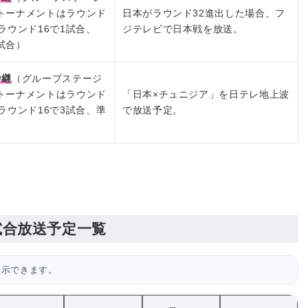
トーナメントはラウンド
日本がラウンド32進出した場合、フ
、ラウンド16で1試合、
ジテレビで日本戦を放送。
試合）
中継
（グループステージ
トーナメントはラウンド
「日本×チュニジア」を日テレ地上波
、ラウンド16で3試合、準
で放送予定。
）
試合放送予定一覧
表示できます。