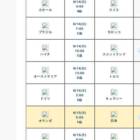
6/14(日)
4:00
カタール
スイス
B組
6/14(日)
7:00
ブラジル
モロッコ
C組
6/14(日)
10:00
ハイチ
スコットランド
C組
6/14(日)
13:00
オーストラリア
トルコ
D組
6/15(月)
2:00
ドイツ
キュラソー
E組
6/15(月)
5:00
オランダ
日本
F組
6/15(月)
8:00