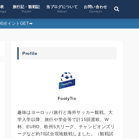
位表
旅行記・観戦記
当ブログについて
お問い合わせ
ings
Travel
About
Contact
0ポイントGET➡︎
Profile
FootyTix
趣味はヨーロッパ旅行と海外サッカー観戦。大
学入学以降、旅行や学会等で計15回渡欧。W
杯、EURO、欧州5大リーグ、チャンピオンズリ
ーグなど約70試合現地観戦しました。（観戦試