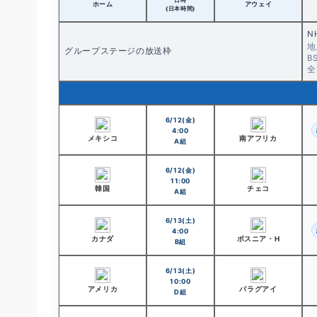
日時
ホーム
アウェイ
(日本時間)
N
地
グループステージの放送枠
B
全
6/12(金)
4:00
メキシコ
南アフリカ
A組
6/12(金)
11:00
韓国
チェコ
A組
6/13(土)
4:00
カナダ
ボスニア・H
B組
6/13(土)
10:00
アメリカ
パラグアイ
D組