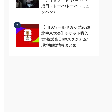
ドア付きシート（2025.03
成田→ドーハ/ドーハ→ミュ
ンヘン）
【FIFAワールドカップ2026
北中米大会】チケット購入
方法/試合日程/スタジアム/
現地観戦情報まとめ