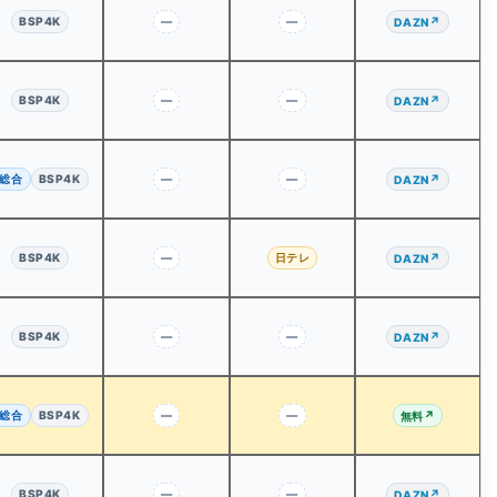
BSP4K
—
—
↗
DAZN
BSP4K
—
—
↗
DAZN
総合
BSP4K
—
—
↗
DAZN
BSP4K
—
日テレ
↗
DAZN
BSP4K
—
—
↗
DAZN
総合
BSP4K
—
—
↗
無料
BSP4K
—
—
↗
DAZN