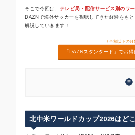
そこで今回は、
テレビ局・配信サービス別のワー
DAZNで海外サッカーを視聴してきた経験をもと
解説していきます！
半額以下の月額
「DAZNスタンダード」でお得に
北中米ワールドカップ2026はどこで見れる？
テレビ局・配信サービス別 全104試合放
本家DAZN/ABEMA de DAZN/DMM×DA
日本戦は地上波およびDAZNで無料配信
DAZNが半額以下の月額プラン1,980
今大会はYouTubeでの試合ライブ配信も
視聴環境・機能面の違い
北中米ワールドカップ2026はど
途中解約不可！DAZNサッカー専用プラン
ABEMA de DAZNなら2台まで同時視聴
DAZNスタンダード月額1,980円キャンペー