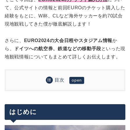
て、公式サイトの情報と前回EUROのチケット購入した
経験をもとに、W杯、CLなど海外サッカーを約70試合
現地観戦してきた僕が徹底解説します！
さらに、
EURO2024の大会日程やスタジアム情報
か
ら、
ドイツへの航空券、鉄道などの移動手段
といった現
地観戦情報についてもまとめて詳しくお伝えします。
目次
はじめに
EURO2024のチケット販売について
チケット販売スケジュール
はじめに
EURO2024の大会基本情報
10/3〜10/26：第1次抽選販売
チケット価格
開催都市・スタジアム
第1次抽選販売後：落選者向け優先販売（実施
現地観戦計画の参考情報
座席マップ
試合日程
なし？）