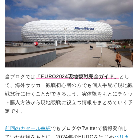
航空券
チケットの受け取り方法はモバイルチケットのみ
本大会の出場国は？組み合わせ抽選会はいつ？
12/1〜12/12：第2次抽選販売
まとめ
日本-ドイツの直行便路線
参考）前回大会はどうだった？EURO2020のチ
交通機関
グループA
3/13：公式リセール第1回販売（先着）
ケット販売の流れと料金
有償航空券の場合
ドイツ鉄道「DB」
グループB
3/27〜：プレーオフ突破出場国サポーター向け
ホテル
参考）EURO2020チケット販売スケジュール
マイルを使った特典航空券の場合
販売
格安列車「FlixTrain」
グループC
参考）EURO2020チケット価格
5/2：公式リセール第2回販売・最終販売（先
節約するなら長距離バス「FlixBus」もおすす
グループD
着）
め！
グループE
6/23：決勝ラウンドサポーター向け販売
チケット保有者は試合当日6:00〜翌日18:00の
グループF
交通機関が無料に！
当ブログでは
「EURO2024現地観戦完全ガイド」
とし
て、海外サッカー観戦初心者の方でも個人手配で現地観
戦旅行に行くことができるよう、実体験をもとにチケッ
ト購入方法から現地観戦に役立つ情報をまとめていく予
定です。
前回のカタールW杯
でもブログやTwitterで情報発信し
ていた経験をもとに、2024年のEUROをはじめ
パリ五