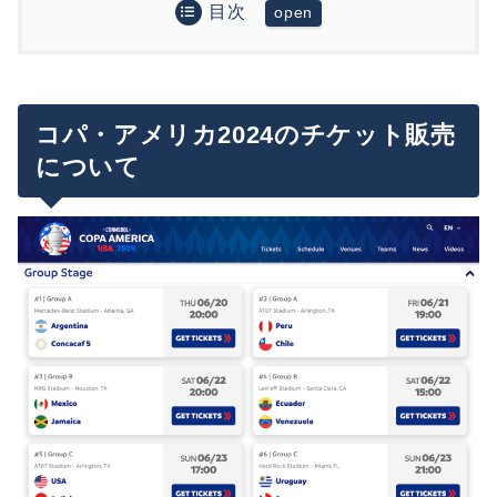
目次
コパ・アメリカ2024のチケット販売について
チケット販売スケジュール
コパ・アメリカ2024大会情報
発売時間と日本との時差について
チケット価格
開催都市・スタジアム
コパ・アメリカ2024のチケット販売
プレセール（先行販売）に参加するには？
まとめ
予定枚数が販売後はリセール価格に切り替わる
出場国・組み合わせ
について
ので要注意！
グループA
試合日程
グループB
グループC
グループD