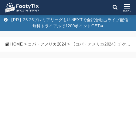
menu
【PR】25-26プレミアリーグもU-NEXTで全試合独占ライブ配信！
無料トライアルで1200ポイントGET➡︎
HOME
>
コパ・アメリカ2024
>
【コパ・アメリカ2024】チケット購入方法&日程/スタジアム/大会情報まとめ