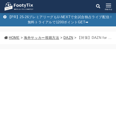
menu
【PR】25-26プレミアリーグもU-NEXTで全試合独占ライブ配信！
無料トライアルで1200ポイントGET➡︎
HOME
>
海外サッカー視聴方法
>
DAZN
>
【対策】DAZN for docomo既存会員も2024/3より値上げ。おすすめの乗り換え先を徹底解説！