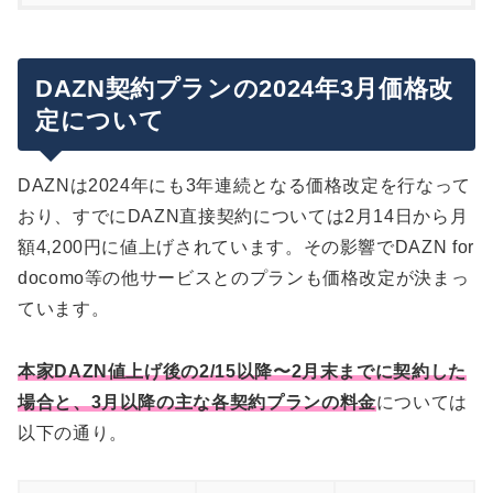
2024年3月以降のお得なDAZN契約方法は？
DAZN年間視聴パスvsDMM×DAZNホーダイ。乗り
換え先におすすめなのはどっち？
DAZN契約プランの2024年3月価格改
10ヶ月以上契約するなら年間視聴パスがお得
定について
DMM×DAZNホーダイの登録〜解約手続きについて
月額払いのDMM×DAZNホーダイの方が、新プラ
DMM×DAZNホーダイの登録方法
ンや放映権動向に依るリスク少ないメリットも
※注意）DAZN for docomo解約後はすぐに視聴で
DMM×DAZNホーダイの解約方法
DAZNは2024年にも3年連続となる価格改定を行なって
DMM×DAZNホーダイはポイントサイト経由で
きなくなる
2,980円ポイントバックあり
おり、すでにDAZN直接契約については2月14日から月
まとめ
額4,200円に値上げされています。その影響でDAZN for
docomo等の他サービスとのプランも価格改定が決まっ
ています。
本家DAZN値上げ後の2/15以降〜2月末までに契約した
場合と、3月以降の主な各契約プランの料金
については
以下の通り。