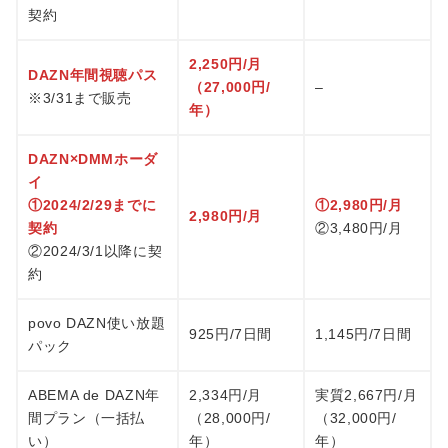
契約
2,250円/月
DAZN年間視聴パス
（27,000円/
–
※3/31まで販売
年）
DAZN×DMMホーダ
イ
①2024/2/29までに
①2,980円/月
2,980円/月
契約
②3,480円/月
②2024/3/1以降に契
約
povo DAZN使い放題
925円/7日間
1,145円/7日間
パック
ABEMA de DAZN年
2,334円/月
実質2,667円/月
間プラン（一括払
（28,000円/
（32,000円/
い）
年）
年）