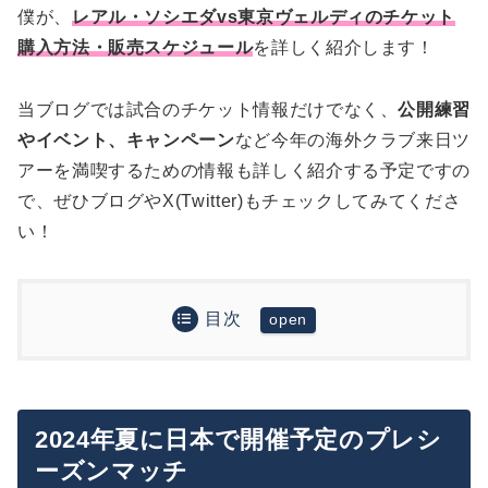
僕が、
レアル・ソシエダvs東京ヴェルディのチケット
購入方法・販売スケジュール
を詳しく紹介します！
当ブログでは試合のチケット情報だけでなく、
公開練習
やイベント、キャンペーン
など今年の海外クラブ来日ツ
アーを満喫するための情報も詳しく紹介する予定ですの
で、ぜひブログやX(Twitter)もチェックしてみてくださ
い！
目次
2024年夏に日本で開催予定のプレシーズンマッチ
レアル・ソシエダvs東京ヴェルディの試合詳細
チケット販売情報について
2024年夏に日本で開催予定のプレシ
チケット販売スケジュール
ーズンマッチ
まとめ