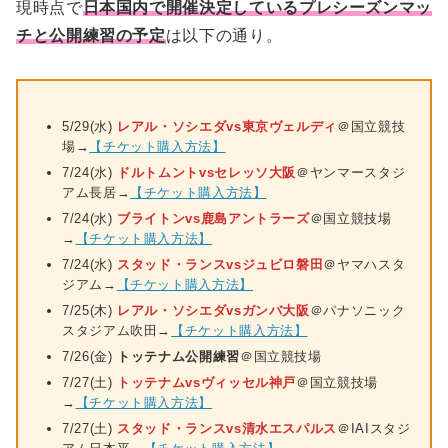
現時点で
日本国内で開催決定しているプレシーズンマッ
チと公開練習の予定
は以下の通り。
5/29(水)
レアル・ソシエダvs東京ヴェルディ
＠国立競技
場→
【チケット購入方法】
7/24(水)
ドルトムントvsセレッソ大阪
＠ヤンマースタジ
アム長居→
【チケット購入方法】
7/24(水)
ブライトンvs鹿島アントラーズ
＠国立競技場
→
【チケット購入方法】
7/24(水)
スタッド・ランスvsジュビロ磐田
＠ヤマハスタ
ジアム→
【チケット購入方法】
7/25(木)
レアル・ソシエダvsガンバ大阪
＠パナソニック
スタジアム吹田→
【チケット購入方法】
7/26(金)
トッテナム公開練習
＠国立競技場
7/27(土)
トッテナムvsヴィッセル神戸
＠国立競技場
→
【チケット購入方法】
7/27(土)
スタッド・ランスvs清水エスパルス
＠IAIスタジ