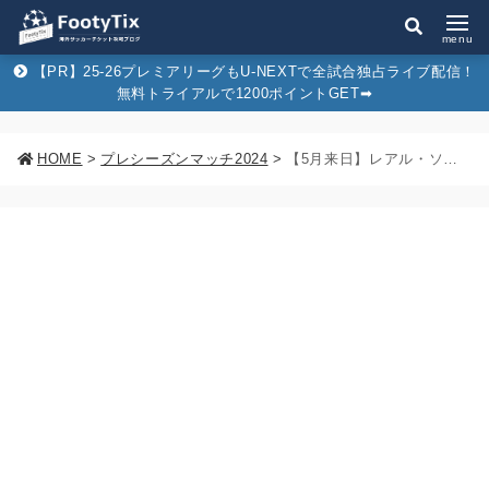
menu
【PR】25-26プレミアリーグもU-NEXTで全試合独占ライブ配信！
無料トライアルで1200ポイントGET➡︎
HOME
>
プレシーズンマッチ2024
>
【5月来日】レアル・ソシエダvs東京ヴェルディのチケット購入方法&販売スケジュールまとめ