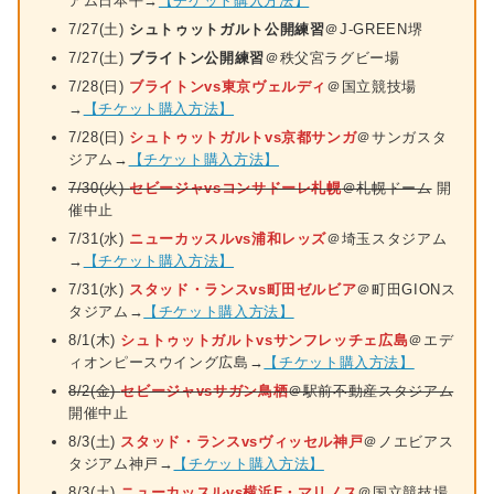
アム日本平→
【チケット購入方法】
7/27(土)
シュトゥットガルト公開練習
＠J-GREEN堺
7/27(土)
ブライトン公開練習
＠秩父宮ラグビー場
7/28(日)
ブライトンvs東京ヴェルディ
＠国立競技場
→
【チケット購入方法】
7/28(日)
シュトゥットガルトvs京都サンガ
＠サンガスタ
ジアム→
【チケット購入方法】
7/30(火)
セビージャvsコンサドーレ札幌
＠札幌ドーム
開
催中止
7/31(水)
ニューカッスルvs浦和レッズ
＠埼玉スタジアム
→
【チケット購入方法】
7/31(水)
スタッド・ランスvs町田ゼルビア
＠町田GIONス
タジアム→
【チケット購入方法】
8/1(木)
シュトゥットガルトvsサンフレッチェ広島
＠エデ
ィオンピースウイング広島→
【チケット購入方法】
8/2(金)
セビージャvsサガン鳥栖
＠駅前不動産スタジアム
開催中止
8/3(土)
スタッド・ランスvsヴィッセル神戸
＠ノエビアス
タジアム神戸→
【チケット購入方法】
8/3(土)
ニューカッスルvs横浜F・マリノス
＠国立競技場