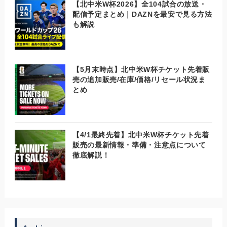
【北中米W杯2026】全104試合の放送・
配信予定まとめ｜DAZNを最安で見る方法
も解説
【5月末時点】北中米W杯チケット先着販
売の追加販売/在庫/価格/リセール状況ま
とめ
【4/1最終先着】北中米W杯チケット先着
販売の最新情報・準備・注意点について
徹底解説！