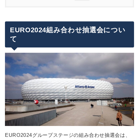
EURO2024組み合わせ抽選会について
ポット分け
組み合わせ抽選会の放送は？
ポット1
プレーオフ組み合わせ
EURO2024組み合わせ抽選会につい
EURO2024のチケット購入方法について
ポット2
て
ポット3
まとめ
ポット4
EURO2024グループステージの組み合わせ抽選会は、