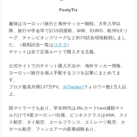
FootyTix
趣味はヨーロッパ旅行と海外サッカー観戦。大学入学以
降、旅行や学会等で計15回渡欧。W杯、EURO、欧州5大リ
ーグ、チャンピオンズリーグなど約70試合現地観戦しまし
た。（観戦試合一覧は
コチラ
）
チケットは全て正規ルートで購入する主義。
公式サイトでのチケット購入方法や、海外サッカー情報、
ヨーロッパ旅行を個人手配するコツを記事にまとめてま
す。
ブログ最高月間137万PV。
X(Twitter)
フォロワー数1万人以
上。
陸マイラーでもあり、学生時代はJALカードnavi減額マイ
ルだけで4度ヨーロッパ往復。ビジネスクラスはANA、スイ
ス航空、タイ航空、エールフランス、エミレーツ航空、カ
タール航空、フィンエアーの搭乗経験あり。