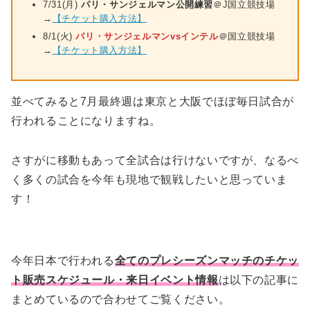
7/31(月)
パリ・サンジェルマン公開練習
＠J国立競技場
→
【チケット購入方法】
8/1(火)
パリ・サンジェルマンvsインテル
＠国立競技場
→
【チケット購入方法】
並べてみると7月最終週は東京と大阪でほぼ毎日試合が
行われることになりますね。
さすがに移動もあって全試合は行けないですが、なるべ
く多くの試合を今年も現地で観戦したいと思っていま
す！
今年日本で行われる
全てのプレシーズンマッチのチケッ
ト販売スケジュール・来日イベント情報
は以下の記事に
まとめているので合わせてご覧ください。