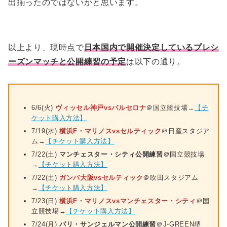
出揃ったのではないかと思います。
以上より、現時点で
日本国内で開催決定しているプレシ
ーズンマッチと公開練習の予定
は以下の通り。
6/6(火)
ヴィッセル神戸vsバルセロナ
＠国立競技場→
【チ
ケット購入方法】
7/19(水)
横浜F・マリノスvsセルティック
＠日産スタジア
ム→
【チケット購入方法】
7/22(土)
マンチェスター・シティ公開練習
＠国立競技場
→
【チケット購入方法】
7/22(土)
ガンバ大阪vsセルティック
＠吹田スタジアム
→
【チケット購入方法】
7/23(日)
横浜F・マリノスvsマンチェスター・シティ
＠国
立競技場→
【チケット購入方法】
7/24(月)
パリ・サンジェルマン公開練習
＠J-GREEN堺