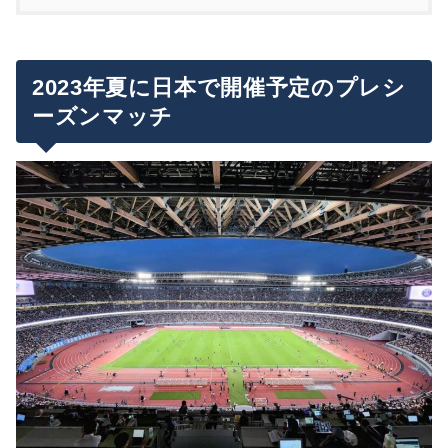
ヴィッセル神戸vsバルセロナの試合詳細
チケット販売情報について
2023年夏に日本で開催予定のプレシ
チケット販売スケジュール
ーズンマッチ
バルセロナ来日ツアーの地上波放送・ネット配信は
チケットの種類・価格・カテゴリー
ある？
座席マップ
各販売スケジュールのチケット購入のコツと注意
バルセロナ来日メンバーについて
点
チケット価格
チケットを手に入れたら・・・試合観戦だけじゃな
座席指定は不可？チケット販売共通の注意点
5/30(火)15:00〜：バックスタンドウィング席追
く来日イベントを存分に楽しもう！！
加販売（先着）
5/16(火)〜5/17(水)：楽天会員先行（抽選）
最後に…本場のバルセロナの試合を現地で観戦する
6/1(木)12:00〜6/2(金)11:59：＜24時間限定＞運
5/20(土)7:00〜9:59：落選者向け優先販売（先
には？
試しチケット販売（抽選）
着）
6/2(金)15:00〜6/3(土)14:59：＜24時間限定＞運
5/20(土)10:00〜：一般販売（先着）
まとめ
試しチケット販売第2弾（抽選）
一般販売後の復活はある…？支払期限後の24
（裏ルート？）ファントークンを使ったチケット
時過ぎをチェック！
入手方法について