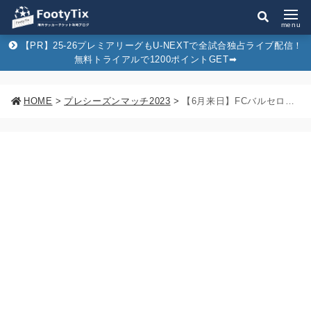
menu
【PR】25-26プレミアリーグもU-NEXTで全試合独占ライブ配信！
無料トライアルで1200ポイントGET➡︎
HOME
>
プレシーズンマッチ2023
>
【6月来日】FCバルセロナvsヴィッセル神戸のチケット購入方法&販売スケジュールまとめ