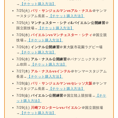
→
【チケット購入方法】
7/25(火)
パリ・サンジェルマンvsアル・ナスル
＠ヤンマ
ースタジアム長居→
【チケット購入方法】
7/25(火)
マンチェスター・シティ&バイエルン公開練習
＠
国立競技場→
【
チケット
購入方法】
7/26(水)
バイエルンvsマンチェスター・シティ
＠国立競
技場→
【チケット購入方法】
7/26(水)
インテル公開練習
＠東大阪市花園ラグビー場
→
【チケット購入方法】
7/26(水)
アル・ナスル公開練習
＠パナソニックスタジア
ム吹田→
【チケット購入方法】
7/27(木)
アル・ナスルvsインテル
＠ヤンマースタジアム
長居→
【チケット購入方法】
7/28(金)
パリ・サンジェルマンvsセレッソ大阪
＠ヤンマ
ースタジアム長居→
【チケット購入方法】
7/28(金)
バイエルン公開練習
＠国立陸上競技場→
【チケ
ット購入方法】
7/29(土)
川崎フロンターレvsバイエルン
＠国立競技場
→
【チケット購入方法】