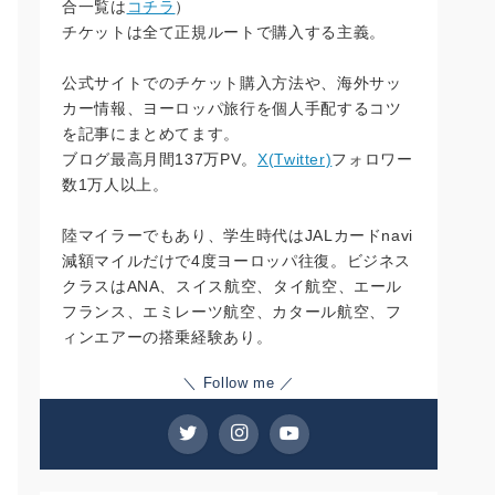
合一覧は
コチラ
）
チケットは全て正規ルートで購入する主義。
公式サイトでのチケット購入方法や、海外サッ
カー情報、ヨーロッパ旅行を個人手配するコツ
を記事にまとめてます。
ブログ最高月間137万PV。
X(Twitter)
フォロワー
数1万人以上。
陸マイラーでもあり、学生時代はJALカードnavi
減額マイルだけで4度ヨーロッパ往復。ビジネス
クラスはANA、スイス航空、タイ航空、エール
フランス、エミレーツ航空、カタール航空、フ
ィンエアーの搭乗経験あり。
＼ Follow me ／