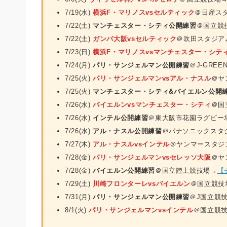
7/19(水)
横浜F・マリノスvsセルティック
＠日産ス
7/22(土)
マンチェスター・シティ公開練習
＠国立競
7/22(土)
ガンバ大阪vsセルティック
＠吹田スタジア
7/23(日)
横浜F・マリノスvsマンチェスター・シテ
7/24(月)
パリ・サンジェルマン公開練習
＠J-GREE
7/25(火)
パリ・サンジェルマンvsアル・ナスル
＠ヤ
7/25(火)
マンチェスター・シティ&バイエルン公開
7/26(水)
バイエルンvsマンチェスター・シティ
＠国
7/26(水)
インテル公開練習
＠東大阪市花園ラグビー
7/26(水)
アル・ナスル公開練習
＠パナソニックスタ
7/27(木)
アル・ナスルvsインテル
＠ヤンマースタジ
7/28(金)
パリ・サンジェルマンvsセレッソ大阪
＠ヤ
7/28(金)
バイエルン公開練習
＠国立陸上競技場→
【
7/29(土)
川崎フロンターレvsバイエルン
＠国立競技
7/31(月)
パリ・サンジェルマン公開練習
＠J国立競
8/1(火)
パリ・サンジェルマンvsインテル
＠国立競