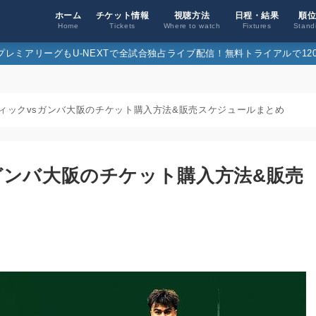
ホーム
チケット情報
視聴方法
日程・結果
順
Home
Tickets
Where to watch
Fixtures
Stand
26プレミアリーグもU-NEXTで全試合独占ライブ配信！無料トライアルで120
ィックvsガンバ大阪のチケット購入方法&販売スケジュールまとめ
ガンバ大阪のチケット購入方法&販売