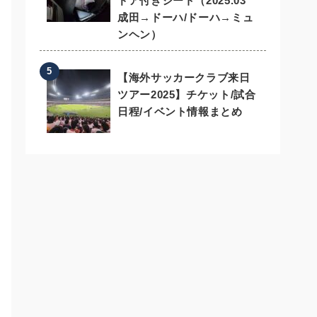
ドア付きシート（2025.03
成田→ドーハ/ドーハ→ミュ
ンヘン）
【海外サッカークラブ来日
ツアー2025】チケット/試合
日程/イベント情報まとめ