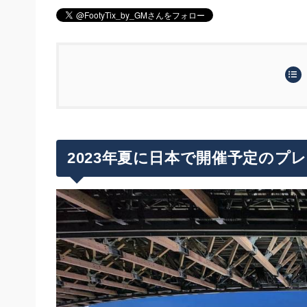
2023年夏に日本で開催予定のプレシーズン
ガンバ大阪vsセルティックFCの試合詳細
チケット販売情報について
2023年夏に日本で開催予定のプ
チケット販売スケジュール
セルティック来日ツアーの地上波での放送・
チケットの種類・価格・カテゴリー
セルティック来日メンバーについて
座席マップ
各販売スケジュールのチケット購入のコ
チケット価格
チケットを手に入れたら・・・試合観戦だけ
5/31(水)〜6/8(木)：オフィシャル先
6/11(日)〜：一般販売
最後に…本場のセルティックの試合を現地で
まとめ