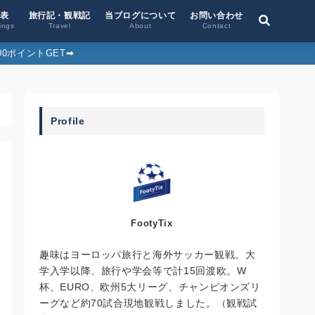
位表
旅行記・観戦記
当ブログについて
お問い合わせ
ings
Travel
About
Contact
0ポイントGET➡︎
Profile
FootyTix
趣味はヨーロッパ旅行と海外サッカー観戦。大
学入学以降、旅行や学会等で計15回渡欧。W
杯、EURO、欧州5大リーグ、チャンピオンズリ
ーグなど約70試合現地観戦しました。（観戦試