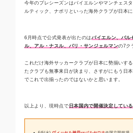
今年のプレシーズンはバイエルンやマンチェス
ルティック、ナポリといった海外クラブが日本
6月時点で公式発表が出たのは
バイエルン、バル
ル、アル・ナスル、パリ・サンジェルマン
の7ク
これだけ海外サッカークラブが日本に勢揃いす
たクラブも無事来日が決まり、さすがにもう日
でこれで出揃ったのではないかと思います。
以上より、現時点で
日本国内で開催決定してい
6/6(火)
ヴィッセル神戸vsバルセロナ
＠国立競技場