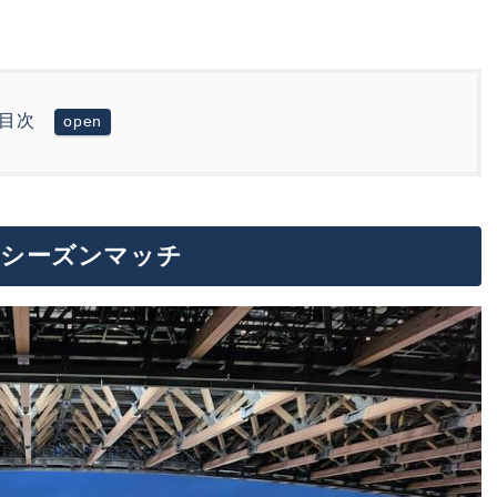
目次
マッチ
レシーズンマッチ
ネット配信はある？
ツと注意点
じゃなく来日イベントを存分に楽しもう！！
行(先着)
観戦するには？