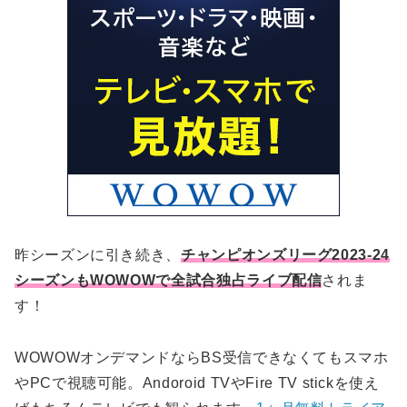
ポット分けの決定方法について
CL・EL優勝クラブによるストレートイン枠への
2023-24シーズンのポット分けはどうなる？？
グループA
影響について
カントリープロテクション
2023-24シーズン UEFAチャンピオンズリーグ大会
グループB
①CL優勝クラブが既に国内リーグでグループ
日程
同国クラブ内でのペア分け
プレーオフ枠（6チーム）
ステージ出場権を獲得している場合
グループC
予選
CL組み合わせ抽選会の放送は？
②EL優勝クラブが既に国内リーグでグループ
グループD
グループステージ
ステージ出場権を獲得している場合
UEFA.tvでも無料ライブ配信！ELとECLの抽選会
グループE
決勝ラウンド
UEFAチャンピオンズリーグを現地観戦するには？
もあり
③特殊ケース：CL王者・EL王者が同一リーグ
グループF
かつ国内で出場権を獲得していない場合
まとめ
グループG
グループH
昨シーズンに引き続き、
チャンピオンズリーグ2023-24
シーズンもWOWOWで全試合独占ライブ配信
されま
す！
WOWOWオンデマンドならBS受信できなくてもスマホ
やPCで視聴可能。Andoroid TVやFire TV stickを使え