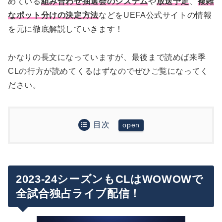
めている
組み合わせ抽選会のシステム
や
放送予定
、
複雑
なポット分けの決定方法
などをUEFA公式サイトの情報
を元に徹底解説していきます！
かなりの長文になっていますが、最後まで読めば来季
CLの行方が読めてくるはずなのでぜひご覧になってく
ださい。
目次
2023-24シーズンもCLはWOWOWで全試合独占ラ
イブ配信！
2023-24UEFAチャンピオンズリーグ出場条件につ
いて
2023-24シーズンもCLはWOWOWで
カントリーランキングとロシアへの制裁措置の影
全試合独占ライブ配信！
グループステージ組み合わせ抽選会
響
抽選のルール
ストレートイン枠（26チーム）
追記：CLグループステージ組み合わせ決定！