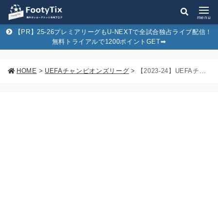
menu
【PR】25-26プレミアリーグもU-NEXTで全試合独占ライブ配信！
無料トライアルで1200ポイントGET➡︎
HOME
>
UEFAチャンピオンズリーグ
>
【2023-24】UEFAチャンピオンズリーグ出場クラブは？CL出場条件と組み合わせ抽選会のポット分けを徹底解説！