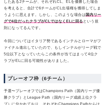
したある2チームが、それぞれCL、ELを優勝した場合
を考えると、合計で6チームがCL出場権を獲得してしま
うように思えます。しかし、このような場合は
国内リー
グで4位だったクラブがCLではなくELに回る
という規
則になってるんです。
今回についてはイタリア勢であるインテルとローマがフ
ァイナル進出していたので、もしインテルがリーグ戦で
5位以下となっていたらこの条件が当てはまって4位ク
ラブがELに回る可能性がありました。
プレーオフ枠（6チーム）
予選〜プレーオフではChampions Path（国内リーグ優
勝クラブ）とLeague Path（国内リーグ成績上位クラ
ブ）に分かれており、それぞれChampions Pathからは