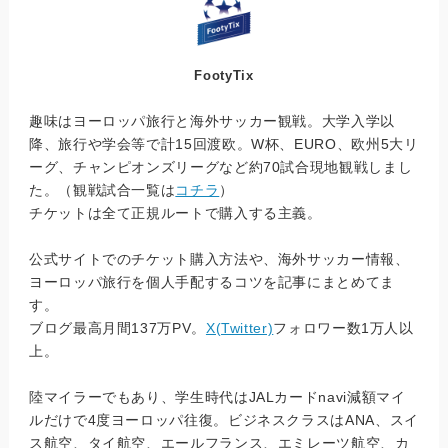
FootyTix
趣味はヨーロッパ旅行と海外サッカー観戦。大学入学以
降、旅行や学会等で計15回渡欧。W杯、EURO、欧州5大リ
ーグ、チャンピオンズリーグなど約70試合現地観戦しまし
た。（観戦試合一覧は
コチラ
）
チケットは全て正規ルートで購入する主義。
公式サイトでのチケット購入方法や、海外サッカー情報、
ヨーロッパ旅行を個人手配するコツを記事にまとめてま
す。
ブログ最高月間137万PV。
X(Twitter)
フォロワー数1万人以
上。
陸マイラーでもあり、学生時代はJALカードnavi減額マイ
ルだけで4度ヨーロッパ往復。ビジネスクラスはANA、スイ
ス航空、タイ航空、エールフランス、エミレーツ航空、カ