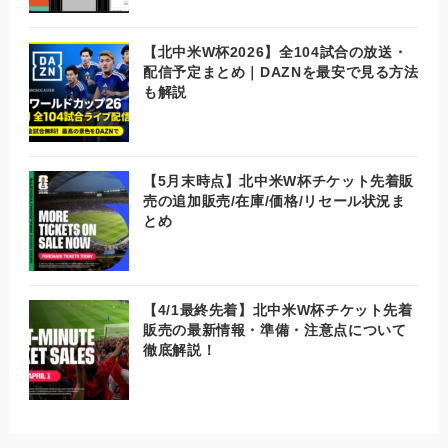
【北中米W杯2026】全104試合の放送・
配信予定まとめ｜DAZNを最安で見る方法
も解説
【5月末時点】北中米W杯チケット先着販
売の追加販売/在庫/価格/リセール状況ま
とめ
【4/1最終先着】北中米W杯チケット先着
販売の最新情報・準備・注意点について
徹底解説！