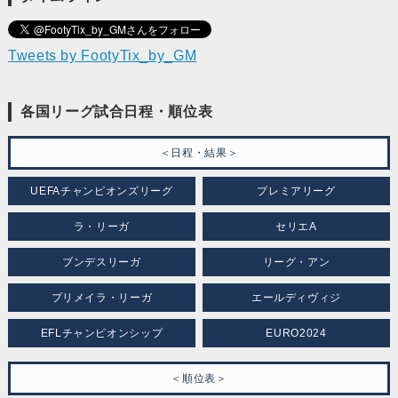
Tweets by FootyTix_by_GM
各国リーグ試合日程・順位表
＜日程・結果＞
UEFAチャンピオンズリーグ
プレミアリーグ
ラ・リーガ
セリエA
ブンデスリーガ
リーグ・アン
プリメイラ・リーガ
エールディヴィジ
EFLチャンピオンシップ
EURO2024
＜順位表＞