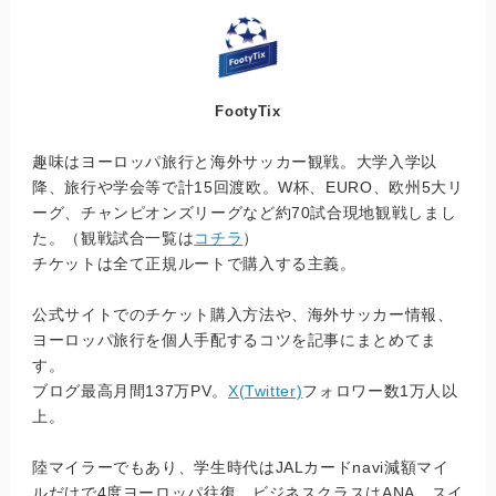
FootyTix
趣味はヨーロッパ旅行と海外サッカー観戦。大学入学以
降、旅行や学会等で計15回渡欧。W杯、EURO、欧州5大リ
ーグ、チャンピオンズリーグなど約70試合現地観戦しまし
た。（観戦試合一覧は
コチラ
）
チケットは全て正規ルートで購入する主義。
公式サイトでのチケット購入方法や、海外サッカー情報、
ヨーロッパ旅行を個人手配するコツを記事にまとめてま
す。
ブログ最高月間137万PV。
X(Twitter)
フォロワー数1万人以
上。
陸マイラーでもあり、学生時代はJALカードnavi減額マイ
ルだけで4度ヨーロッパ往復。ビジネスクラスはANA、スイ