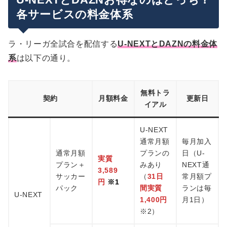
各サービスの料金体系
ラ・リーガ全試合を配信する
U-NEXTとDAZNの料金体
系
は以下の通り。
無料トラ
契約
月額料金
更新日
イアル
U-NEXT
通常月額
毎月加入
通常月額
プランの
日（U-
実質
プラン＋
みあり
NEXT通
3,589
サッカー
（
31日
常月額プ
円
※1
パック
間実質
ランは毎
U-NEXT
1,400円
月1日）
※2）