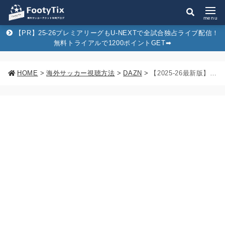
menu
【PR】25-26プレミアリーグもU-NEXTで全試合独占ライブ配信！
無料トライアルで1200ポイントGET➡︎
HOME
>
海外サッカー視聴方法
>
DAZN
>
【2025-26最新版】ラ・リーガ観るならU-NEXT！DAZNとの料金・機能面の違いについて徹底解説