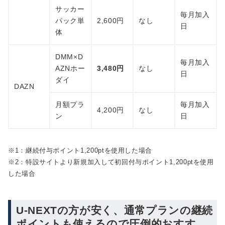
サッカー
毎月加入
パック単
2,600円
なし
日
体
DMM×D
毎月加入
AZNホー
3,480円
なし
日
ダイ
DAZN
月額プラ
毎月加入
4,200円
なし
ン
日
※1：継続付与ポイント1,200ptを使用した場合
※2：特設サイトより新規加入して初回付与ポイント1,200ptを使用
した場合
U-NEXTの方が安く、通常プランの継続
ポイントも使えるので圧倒的おすす