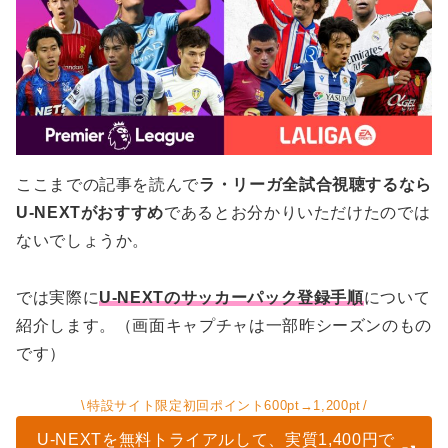
ここまでの記事を読んで
ラ・リーガ全試合視聴するなら
U-NEXTがおすすめ
であるとお分かりいただけたのでは
ないでしょうか。
では実際に
U-NEXTのサッカーパック登録手順
について
紹介します。（画面キャプチャは一部昨シーズンのもの
です）
特設サイト限定初回ポイント600pt→1,200pt
U-NEXTを無料トライアルして、実質1,400円で