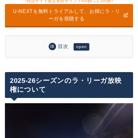
特設サイト限定初回ポイント600pt→1,200pt
U-NEXTを無料トライアルして、お得にラ・リ
ーガを視聴する
目次
2025-26シーズンのラ・リーガ放映権について
U-NEXT
U-NEXTとDAZNお得なのはどっち？各サービスの
DAZN
料金体系
2025-26シーズンのラ・リーガ放映
U-NEXTの方が安く、通常プランの継続ポイント
権について
視聴環境・機能面の違い
も使えるので圧倒的おすすめ！
DAZNに入りたいなら「DMM×DAZNホーダイ」
U-NEXTでラ・リーガを視聴する登録手順
がお得
U-NEXTサッカーパック登録手順
まとめ
※重要）アプリでU-NEXTサッカーパック単体
を購入すると、月額料金が異なるので損なので
要注意…！