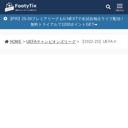
menu
【PR】25-26プレミアリーグもU-NEXTで全試合独占ライブ配信！
無料トライアルで1200ポイントGET➡︎
HOME
>
UEFAチャンピオンズリーグ
>
【2022-23】UEFAチャンピオンズリーグ(CL)グループステージ組み合わせ決定！今年の死の組はどれだ！？