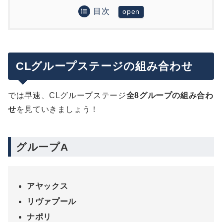
目次
CLグループステージの組み合わせ
グループA
死の組はやはりグループCか。注目の古巣対決も実
グループB
現！
CLグループステージの組み合わせ
グループC
2022-23シーズン UEFAチャンピオンズリーグ日程
グループD
グループステージ
では早速、CLグループステージ
全8グループの組み合わ
グループE
今季CLの放送は？WOWOWで全試合独占ライブ中
決勝ラウンド
継決定！！
せ
を見ていきましょう！
グループF
グループG
まとめ
グループH
グループA
アヤックス
リヴァプール
ナポリ