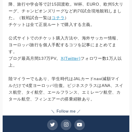
降、旅行や学会等で計15回渡欧。W杯、EURO、欧州5大リ
ーグ、チャンピオンズリーグなど約70試合現地観戦しまし
た。（観戦試合一覧は
コチラ
）
チケットは全て正規ルートで購入する主義。
公式サイトでのチケット購入方法や、海外サッカー情報、
ヨーロッパ旅行を個人手配するコツを記事にまとめてま
す。
ブログ最高月間137万PV。
X(Twitter)
フォロワー数1万人以
上。
陸マイラーでもあり、学生時代はJALカードnavi減額マイ
ルだけで4度ヨーロッパ往復。ビジネスクラスはANA、スイ
ス航空、タイ航空、エールフランス、エミレーツ航空、カ
タール航空、フィンエアーの搭乗経験あり。
＼ Follow me ／