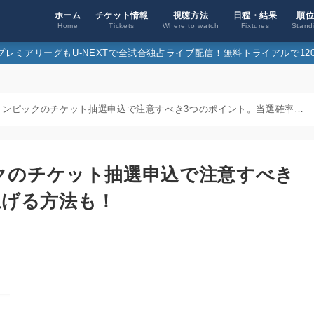
ホーム
チケット情報
視聴方法
日程・結果
順
Home
Tickets
Where to watch
Fixtures
Stand
26プレミアリーグもU-NEXTで全試合独占ライブ配信！無料トライアルで120
【5/28締切】東京オリンピックのチケット抽選申込で注意すべき3つのポイント。当選確率を上げる方法も！
ックのチケット抽選申込で注意すべき
上げる方法も！