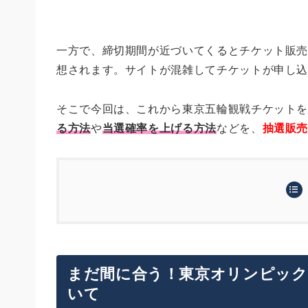
一方で、締切期間が近づいてくるとチケット販
想されます。サイトが混雑してチケットが申し
そこで今回は、これから東京五輪観戦チケット
る方法
や
当選確率を上げる方法
などを、
抽選販売
まだ間に合う！東京オリンピックのチケット
これから抽選販売に申し込む際に注意してお
①締切直前や週末はサイトが混雑するか
抽選販売は運次第。本番は先着販売と公式リ
まだ間に合う！東京オリンピック
電話番号認証だけでも今のうちに済
②当選確率を上げるには？仲間と協力し
まとめ
いて
電話番号認証のあとは申込内容の確
チケットの枚数は少ない方が当たり
③当選したチケットは一括購入。申し込