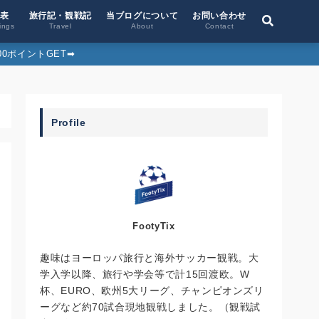
位表
旅行記・観戦記
当ブログについて
お問い合わせ
ings
Travel
About
Contact
0ポイントGET➡︎
Profile
FootyTix
趣味はヨーロッパ旅行と海外サッカー観戦。大
学入学以降、旅行や学会等で計15回渡欧。W
杯、EURO、欧州5大リーグ、チャンピオンズリ
ーグなど約70試合現地観戦しました。（観戦試