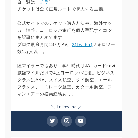
合一覧は
コチラ
）
チケットは全て正規ルートで購入する主義。
公式サイトでのチケット購入方法や、海外サッ
カー情報、ヨーロッパ旅行を個人手配するコツ
を記事にまとめてます。
ブログ最高月間137万PV。
X(Twitter)
フォロワー
数1万人以上。
陸マイラーでもあり、学生時代はJALカードnavi
減額マイルだけで4度ヨーロッパ往復。ビジネス
クラスはANA、スイス航空、タイ航空、エール
フランス、エミレーツ航空、カタール航空、フ
ィンエアーの搭乗経験あり。
＼ Follow me ／