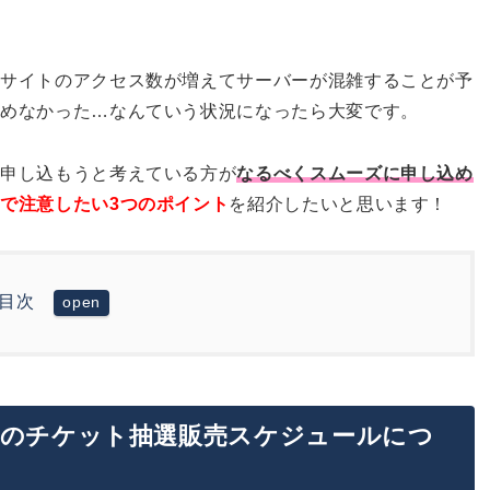
売サイトのアクセス数が増えてサーバーが混雑することが予
込めなかった…なんていう状況になったら大変です。
を申し込もうと考えている方が
なるべくスムーズに申し込め
で注意したい3つのポイント
を紹介したいと思います！
目次
抽選販売スケジュールについて
きたい3つのポイント
も。早めにチケットを申し込もう！
セール
のチケット抽選販売スケジュールにつ
ませておこう！
て申し込もう！
認を忘れずに！
やすいというのはホント？？
み過ぎに注意してチケットを選ぼう