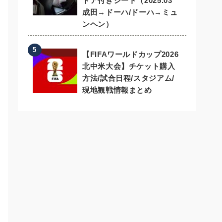
ドア付きシート（2025.03
成田→ドーハ/ドーハ→ミュ
ンヘン）
【FIFAワールドカップ2026
北中米大会】チケット購入
方法/試合日程/スタジアム/
現地観戦情報まとめ