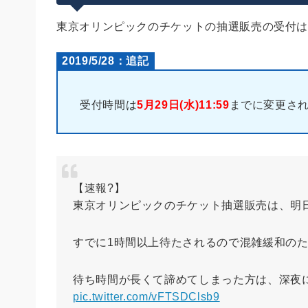
もしサイトが混雑してアクセスでき
東京オリンピックのチケットの抽選販売の受付
2019/5/28：追記
受付時間は
5月29日(水)11:59
までに変更さ
【速報?️】
東京オリンピックのチケット抽選販売は、明日2
すでに1時間以上待たされるので混雑緩和の
待ち時間が長くて諦めてしまった方は、深夜
pic.twitter.com/vFTSDClsb9