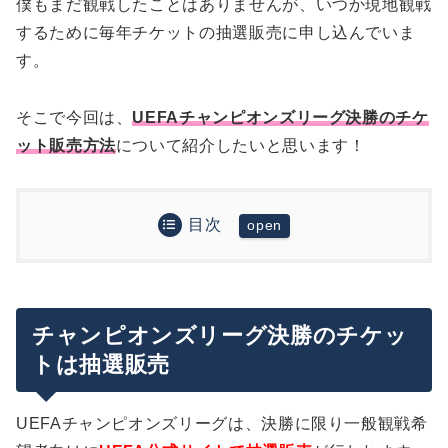
僕もまだ観戦したことはありませんが、いつか現地観戦
するために毎年チケットの抽選販売に申し込んでいま
す。
そこで今回は、
UEFAチャンピオンズリーグ決勝のチケ
ット販売方法
について紹介したいと思います！
目次
チャンピオンズリーグ決勝のチケットは抽選販売
2025-26シーズンのUCL決勝チケット抽選販売につ
いて
チャンピオンズリーグ決勝のチケッ
2026年CLファイナルの日程と会場
実際にCL決勝チケットを申し込んでみた！抽選販
トは抽選販売
チケット販売枚数
売の申し込み手順
チケット価格
まとめ
UEFAチャンピオンズリーグは、決勝に限り一般観戦希
座席マップ