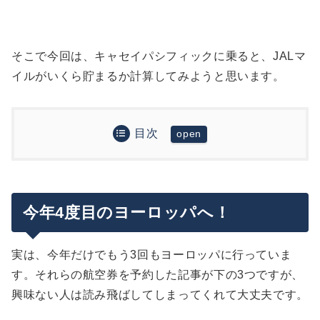
そこで今回は、キャセイパシフィックに乗ると、JALマ
イルがいくら貯まるか計算してみようと思います。
目次
今年4度目のヨーロッパへ！
今回はキャセイパシフィック航空でミラノへ、目
キャセイパシフィック航空でJALマイルが貯まる！
的地は南スイス「ルガーノ」
実際に何マイル貯まるか計算してみた
キャセイパシフィック航空について
今年4度目のヨーロッパへ！
JALマイル登録手続き
フライトマイル積算率
予約確認ページで登録
ミラノ往復でいくら貯まるのか
まとめ
実は、今年だけでもう3回もヨーロッパに行っていま
帰国後でも登録手続き可能
補足：JALカードnaviは利用限度額10万円。し
す。それらの航空券を予約した記事が下の3つですが、
かし、一時的に増額できる
興味ない人は読み飛ばしてしまってくれて大丈夫です。