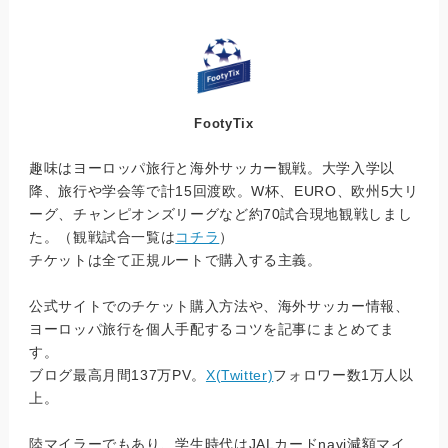
FootyTix
趣味はヨーロッパ旅行と海外サッカー観戦。大学入学以
降、旅行や学会等で計15回渡欧。W杯、EURO、欧州5大リ
ーグ、チャンピオンズリーグなど約70試合現地観戦しまし
た。（観戦試合一覧は
コチラ
）
チケットは全て正規ルートで購入する主義。
公式サイトでのチケット購入方法や、海外サッカー情報、
ヨーロッパ旅行を個人手配するコツを記事にまとめてま
す。
ブログ最高月間137万PV。
X(Twitter)
フォロワー数1万人以
上。
陸マイラーでもあり、学生時代はJALカードnavi減額マイ