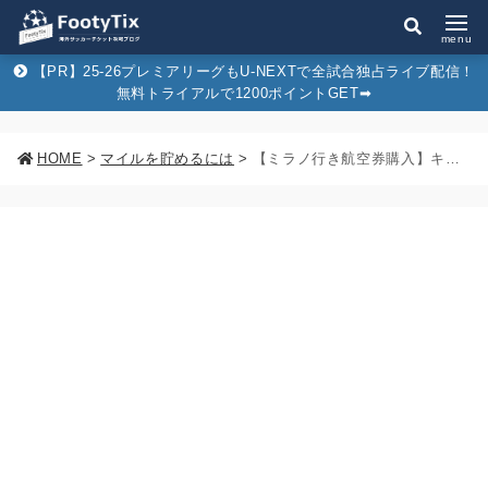
menu
【PR】25-26プレミアリーグもU-NEXTで全試合独占ライブ配信！
無料トライアルで1200ポイントGET➡︎
HOME
>
マイルを貯めるには
>
【ミラノ行き航空券購入】キャセイパシフィック航空でJALマイルがいくら貯まるか計算してみた