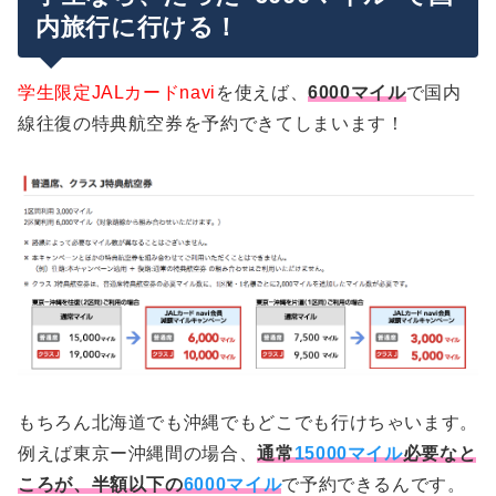
6000マイルで予約できる時期
内旅行に行ける！
JALカードnaviの特典は国際線より国内線の方が
まとめ
お得？
学生限定JALカードnavi
を使えば、
6000マイル
で国内
線往復の特典航空券を予約できてしまいます！
もちろん北海道でも沖縄でもどこでも行けちゃいます。
例えば東京ー沖縄間の場合、
通常
15000マイル
必要なと
ころが、半額以下の
6000マイル
で予約できるんです。