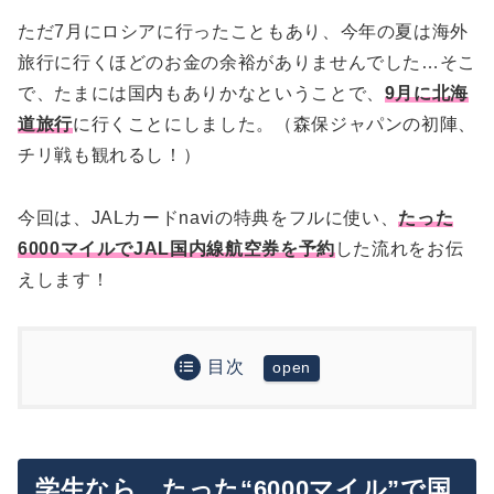
ただ7月にロシアに行ったこともあり、今年の夏は海外
旅行に行くほどのお金の余裕がありませんでした…そこ
で、たまには国内もありかなということで、
9月に北海
道旅行
に行くことにしました。（森保ジャパンの初陣、
チリ戦も観れるし！）
今回は、JALカードnaviの特典をフルに使い、
たった
6000マイルでJAL国内線航空券を予約
した流れをお伝
えします！
目次
学生なら、たった“6000マイル”で国内旅行に行け
る！
国際線は半額マイルで予約可能
実際にJALマイルで北海道往復航空券を予約してみ
6000マイルってそんなに簡単に貯まるのか？？
学生なら、たった“6000マイル”で国
た！