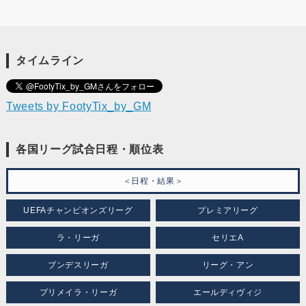
タイムライン
Tweets by FootyTix_by_GM
各国リーグ試合日程・順位表
＜日程・結果＞
UEFAチャンピオンズリーグ
プレミアリーグ
ラ・リーガ
セリエA
ブンデスリーガ
リーグ・アン
プリメイラ・リーガ
エールディヴィジ