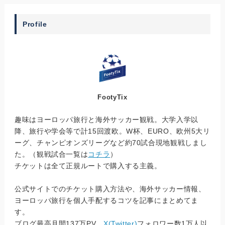
Profile
FootyTix
趣味はヨーロッパ旅行と海外サッカー観戦。大学入学以
降、旅行や学会等で計15回渡欧。W杯、EURO、欧州5大リ
ーグ、チャンピオンズリーグなど約70試合現地観戦しまし
た。（観戦試合一覧は
コチラ
）
チケットは全て正規ルートで購入する主義。
公式サイトでのチケット購入方法や、海外サッカー情報、
ヨーロッパ旅行を個人手配するコツを記事にまとめてま
す。
ブログ最高月間137万PV。
X(Twitter)
フォロワー数1万人以