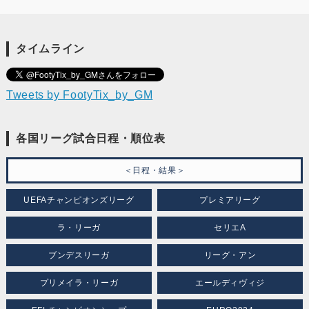
タイムライン
Tweets by FootyTix_by_GM
各国リーグ試合日程・順位表
＜日程・結果＞
UEFAチャンピオンズリーグ
プレミアリーグ
ラ・リーガ
セリエA
ブンデスリーガ
リーグ・アン
プリメイラ・リーガ
エールディヴィジ