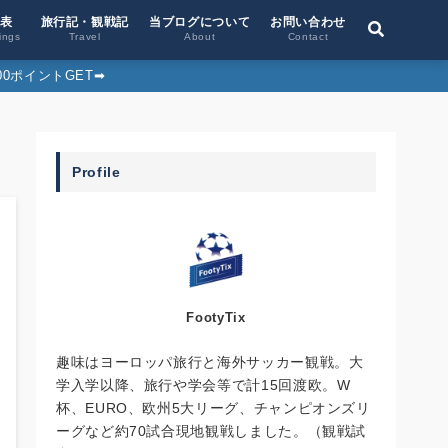
位表
旅行記・観戦記
当ブログについて
お問い合わせ
ings
Travel
About
Contact
0ポイントGET➡︎
Profile
FootyTix
趣味はヨーロッパ旅行と海外サッカー観戦。大
学入学以降、旅行や学会等で計15回渡欧。W
杯、EURO、欧州5大リーグ、チャンピオンズリ
ーグなど約70試合現地観戦しました。（観戦試