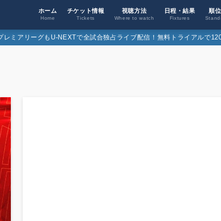
ホーム
チケット情報
視聴方法
日程・結果
順
Home
Tickets
Where to watch
Fixtures
Stand
26プレミアリーグもU-NEXTで全試合独占ライブ配信！無料トライアルで120