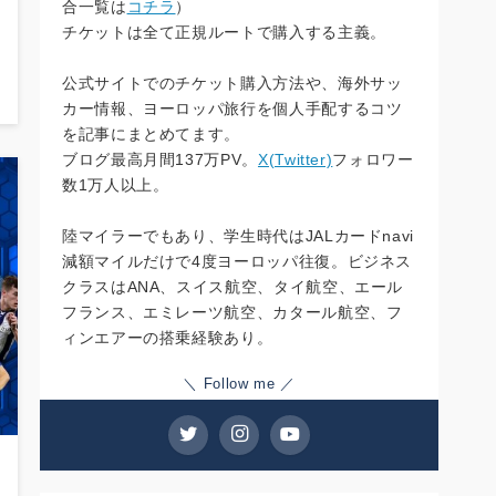
合一覧は
コチラ
）
チケットは全て正規ルートで購入する主義。
公式サイトでのチケット購入方法や、海外サッ
カー情報、ヨーロッパ旅行を個人手配するコツ
を記事にまとめてます。
ブログ最高月間137万PV。
X(Twitter)
フォロワー
数1万人以上。
陸マイラーでもあり、学生時代はJALカードnavi
減額マイルだけで4度ヨーロッパ往復。ビジネス
クラスはANA、スイス航空、タイ航空、エール
フランス、エミレーツ航空、カタール航空、フ
ィンエアーの搭乗経験あり。
＼ Follow me ／