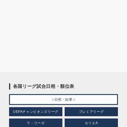
各国リーグ試合日程・順位表
＜日程・結果＞
UEFAチャンピオンズリーグ
プレミアリーグ
ラ・リーガ
セリエA