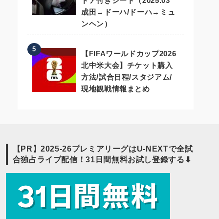
ドア付きシート（2025.03
成田→ドーハ/ドーハ→ミュ
ンヘン）
【FIFAワールドカップ2026
北中米大会】チケット購入
方法/試合日程/スタジアム/
現地観戦情報まとめ
【PR】2025-26プレミアリーグはU-NEXTで全試
合独占ライブ配信！31日間無料お試し登録する⬇︎