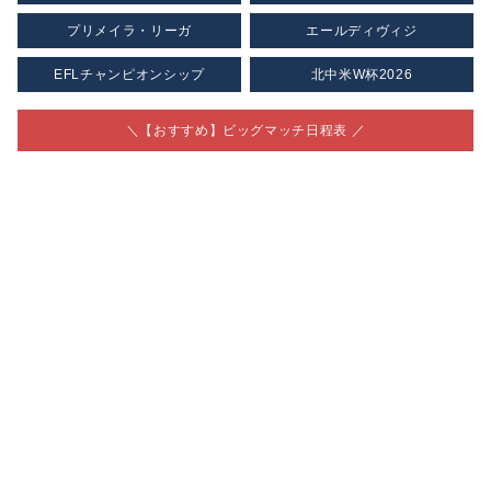
プリメイラ・リーガ
エールディヴィジ
EFLチャンピオンシップ
北中米W杯2026
＼【おすすめ】ビッグマッチ日程表 ／