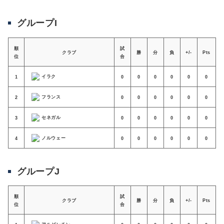
グループI
順
試
クラブ
勝
分
負
+/-
Pts
位
合
イラク
1
0
0
0
0
0
0
フランス
2
0
0
0
0
0
0
セネガル
3
0
0
0
0
0
0
ノルウェー
4
0
0
0
0
0
0
グループJ
順
試
クラブ
勝
分
負
+/-
Pts
位
合