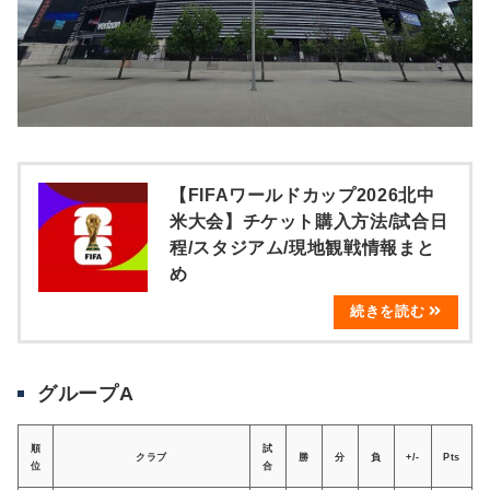
【FIFAワールドカップ2026北中
米大会】チケット購入方法/試合日
程/スタジアム/現地観戦情報まと
め
グループA
順
試
クラブ
勝
分
負
+/-
Pts
位
合