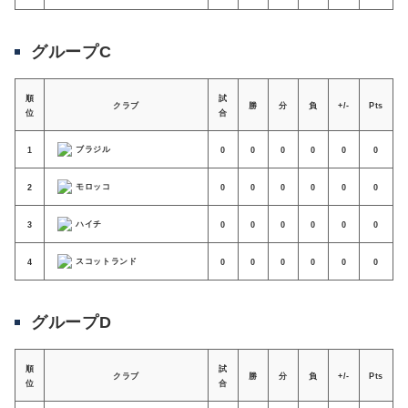
グループC
順
試
クラブ
勝
分
負
+/-
Pts
位
合
ブラジル
1
0
0
0
0
0
0
モロッコ
2
0
0
0
0
0
0
ハイチ
3
0
0
0
0
0
0
スコットランド
4
0
0
0
0
0
0
グループD
順
試
クラブ
勝
分
負
+/-
Pts
位
合