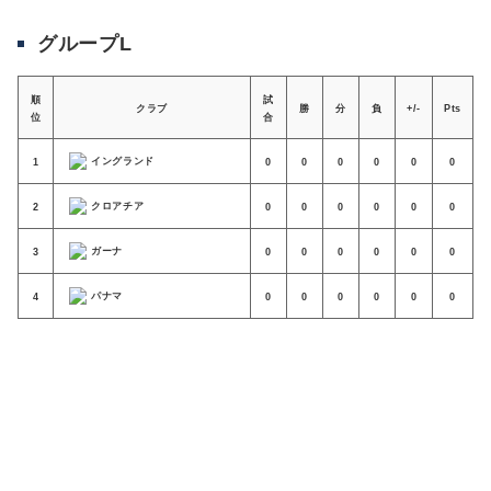
グループL
順
試
クラブ
勝
分
負
+/-
Pts
位
合
イングランド
1
0
0
0
0
0
0
クロアチア
2
0
0
0
0
0
0
ガーナ
3
0
0
0
0
0
0
パナマ
4
0
0
0
0
0
0