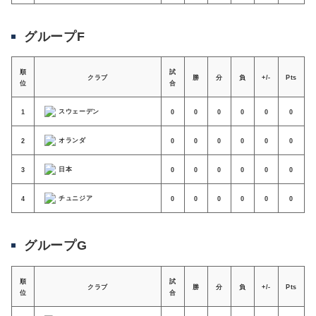
グループF
順
試
クラブ
勝
分
負
+/-
Pts
位
合
スウェーデン
1
0
0
0
0
0
0
オランダ
2
0
0
0
0
0
0
日本
3
0
0
0
0
0
0
チュニジア
4
0
0
0
0
0
0
グループG
順
試
クラブ
勝
分
負
+/-
Pts
位
合