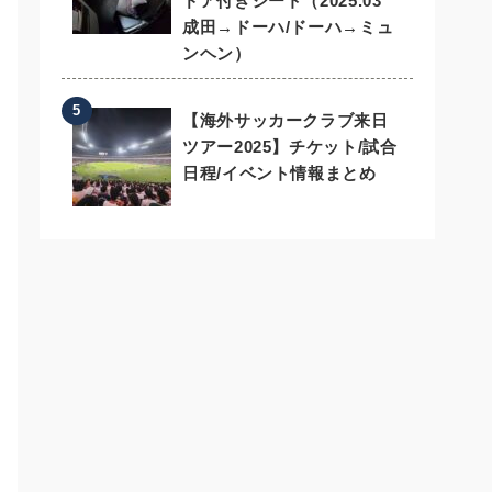
ドア付きシート（2025.03
成田→ドーハ/ドーハ→ミュ
ンヘン）
【海外サッカークラブ来日
ツアー2025】チケット/試合
日程/イベント情報まとめ