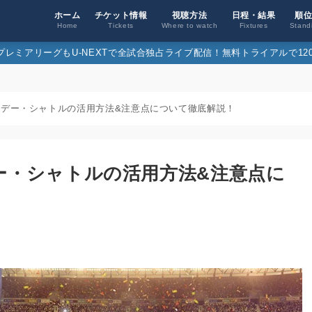
ホーム
チケット情報
視聴方法
日程・結果
順
Home
Tickets
Where to watch
Fixtures
Stand
26プレミアリーグもU-NEXTで全試合独占ライブ配信！無料トライアルで120
チデー・シャトルの活用方法&注意点について徹底解説！
ー・シャトルの活用方法&注意点に