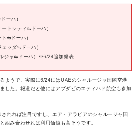
⇆ドーハ）
ウェートシティ⇆ドーハ）
ット⇆ドーハ）
ジェッダ⇆ドーハ）
ルジャ⇆ドーハ）※6/24追加発表
ようで、実際に6/24にはUAEのシャルージャ国際空港
しました。報道だと他にはアブダビのエティハド航空も参加
加されれば注目ですし、エア・アラビアのシャルージャ国
空と組み合わせれば利用価値も高そうです。