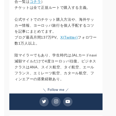
合一覧は
コチラ
）
チケットは全て正規ルートで購入する主義。
公式サイトでのチケット購入方法や、海外サッ
カー情報、ヨーロッパ旅行を個人手配するコツ
を記事にまとめてます。
ブログ最高月間137万PV。
X(Twitter)
フォロワー
数1万人以上。
陸マイラーでもあり、学生時代はJALカードnavi
減額マイルだけで4度ヨーロッパ往復。ビジネス
クラスはANA、スイス航空、タイ航空、エール
フランス、エミレーツ航空、カタール航空、フ
ィンエアーの搭乗経験あり。
＼ Follow me ／