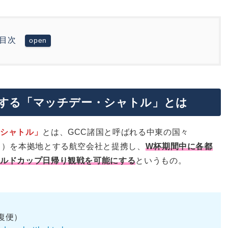
目次
チデー・シャトル」とは
する「マッチデー・シャトル」とは
ドル。
ドバイなら別日の往復便でも利用可能！？
・シャトル」
とは、GCC諸国と呼ばれる中東の国々
クトゥーム国際空港(DWC)
ト）を本拠地とする航空会社と提携し、
W杯期間中に各都
るのはどんなケース？
ールドカップ日帰り観戦を可能にする
というもの。
復便）