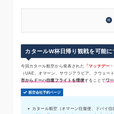
カタールW杯日帰り観戦を可能にする「マッ
マッチデー・シャトルの運航本数
マッチデー・シャトルの予約条件と注意点
マッチデー・シャトルの料金
利用できるのはW杯観戦者限定
まとめ
カタールW杯日帰り観戦を可能に
キャンセルは返金不可。変更手数料は50
24時間以内の滞在が前提。ただフライ
今回カタール航空から発表された
「マッチデー
フライドバイの発着空港はアール・マ
意外と落とし穴？預け荷物が追加不可！
（UAE、オマーン、サウジアラビア、クウェー
マッチデー・シャトルの利用に向いてい
市からドーハ往復フライトを増便
することで
ワ
航空会社予約ページ
カタール航空（オマーン往復便、ドバイ往