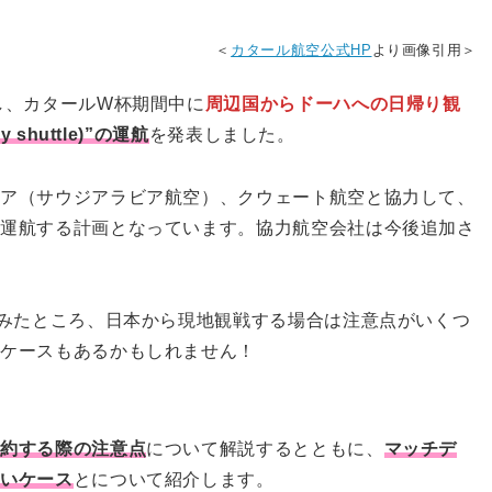
＜
カタール航空公式HP
より画像引用＞
し、カタールW杯期間中に
周辺国からドーハへの日帰り観
shuttle)”の運航
を発表しました。
ィア（サウジアラビア航空）、クウェート航空と協力して、
を運航する計画となっています。協力航空会社は今後追加さ
てみたところ、日本から現地観戦する場合は注意点がいくつ
るケースもあるかもしれません！
予約する際の注意点
について解説するとともに、
マッチデ
ないケース
とについて紹介します。