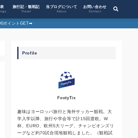
位表
旅行記・観戦記
当ブログについて
お問い合わせ
ings
Travel
About
Contact
0ポイントGET➡︎
Profile
FootyTix
趣味はヨーロッパ旅行と海外サッカー観戦。大
学入学以降、旅行や学会等で計15回渡欧。W
杯、EURO、欧州5大リーグ、チャンピオンズリ
ーグなど約70試合現地観戦しました。（観戦試