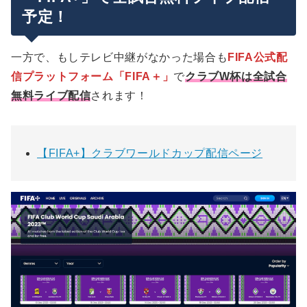
予定！
一方で、もしテレビ中継がなかった場合も
FIFA公式配
信プラットフォーム「FIFA＋」
で
クラブW杯は全試合
無料ライブ配信
されます！
【FIFA+】クラブワールドカップ配信ページ