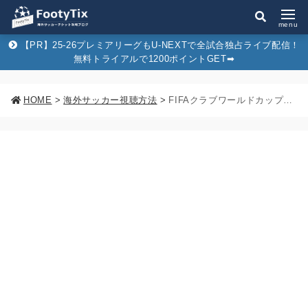
menu
【PR】25-26プレミアリーグもU-NEXTで全試合独占ライブ配信！
無料トライアルで1200ポイントGET➡︎
HOME
>
海外サッカー視聴方法
>
FIFAクラブワールドカップ2023のテレビ放送・配信予定は？『FIFA+』で全試合無料ライブ配信！