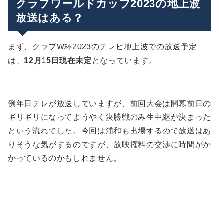
クラブワールドカップ2023の地上波
FIFA＋とは？見逃し配信や日本語実況はある？
クラブワールドカップ2023出場クラブ・試合日程
放送はある？
おまけ：クラブワールドカップ2023チケット情報
まず、クラブW杯2023のテレビ地上波での放送予定
まとめ
は、
12月15日現在未定
となっています。
例年日テレが放送していますが、前回大会は開幕前日の
ギリギリになってようやく決勝戦のみ生中継が決まった
という流れでした。今回は浦和も出場するので放送はあ
りそうな気がするのですが、放映権料の交渉に時間がか
かっているのかもしれません。