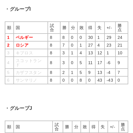
・グループI
試
勝
順
国
勝
分
敗
得
失
+/-
合
点
1
ベルギー
8
8
0
0
30
1
29
24
2
ロシア
8
7
0
1
27
4
23
21
3
キプロス
8
3
1
4
13
12
1
10
スコットラン
4
8
3
0
5
11
17
-6
9
ド
5
カザフスタン
8
2
1
5
9
13
-4
7
6
サンマリノ
8
0
0
8
0
43
-43
0
・グループJ
試
勝
順
国
勝
分
敗
得
失
+/-
合
点