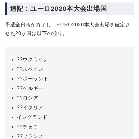
追記：ユーロ2020本大会出場国
予選全日程が終了し，EURO2020本大会出場を確定さ
せた20か国は以下の通り。
??ウクライナ
??スペイン
??ポーランド
??ベルギー
??ロシア
??イタリア
イングランド
??チェコ
??フランス