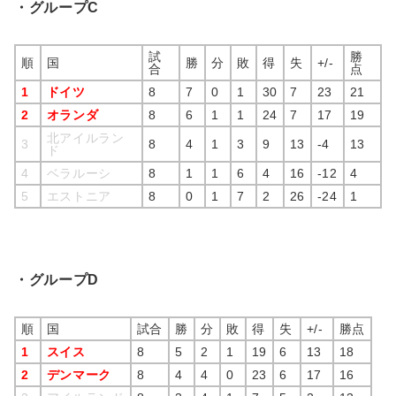
・グループC
試
勝
順
国
勝
分
敗
得
失
+/-
合
点
1
ドイツ
8
7
0
1
30
7
23
21
2
オランダ
8
6
1
1
24
7
17
19
北アイルラン
3
8
4
1
3
9
13
-4
13
ド
4
ベラルーシ
8
1
1
6
4
16
-12
4
5
エストニア
8
0
1
7
2
26
-24
1
・グループD
順
国
試合
勝
分
敗
得
失
+/-
勝点
1
スイス
8
5
2
1
19
6
13
18
2
デンマーク
8
4
4
0
23
6
17
16