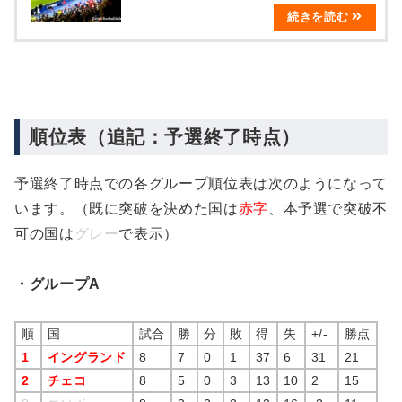
順位表（追記：予選終了時点）
予選終了時点での各グループ順位表は次のようになって
います。（既に突破を決めた国は
赤字
、本予選で突破不
可の国は
グレー
で表示）
・グループA
順
国
試合
勝
分
敗
得
失
+/-
勝点
1
イングランド
8
7
0
1
37
6
31
21
2
チェコ
8
5
0
3
13
10
2
15