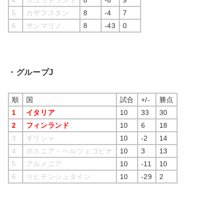
5
カザフスタン
8
-4
7
6
サンマリノ
8
-43
0
・グループJ
順
国
試合
+/-
勝点
1
イタリア
10
33
30
2
フィンランド
10
6
18
3
ギリシャ
10
-2
14
4
ボスニア・ヘルツェゴビナ
10
3
13
5
アルメニア
10
-11
10
6
リヒテンシュタイン
10
-29
2