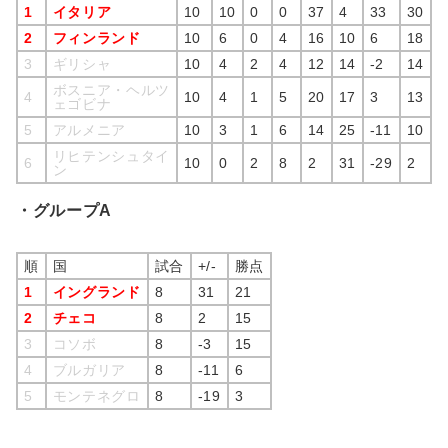
1
イタリア
10
10
0
0
37
4
33
30
2
フィンランド
10
6
0
4
16
10
6
18
3
ギリシャ
10
4
2
4
12
14
-2
14
ボスニア・ヘルツ
4
10
4
1
5
20
17
3
13
ェゴビナ
5
アルメニア
10
3
1
6
14
25
-11
10
リヒテンシュタイ
6
10
0
2
8
2
31
-29
2
ン
・グループA
順
国
試合
+/-
勝点
1
イングランド
8
31
21
2
チェコ
8
2
15
3
コソボ
8
-3
15
4
ブルガリア
8
-11
6
5
モンテネグロ
8
-19
3