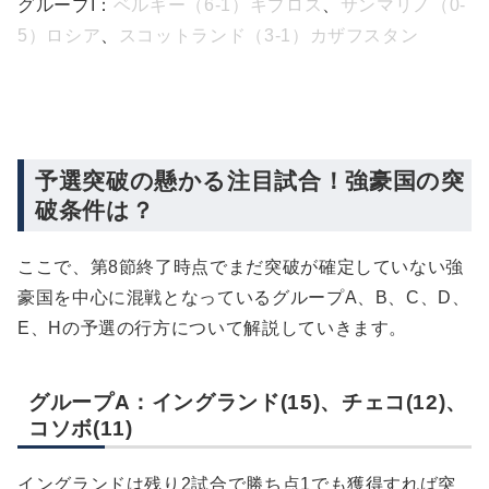
グループ
I
：
ベルギー
（6-1）
キプロス
、
サンマリノ
（0-
5）
ロシア
、
スコットランド
（3-1）
カザフスタン
予選突破の懸かる注目試合！強豪国の突
破条件は？
ここで、第8節終了時点でまだ突破が確定していない強
豪国を中心に混戦となっているグループA、B、C、D、
E、Hの予選の行方について解説していきます。
グループA：イングランド(15)、チェコ(12)、
コソボ(11)
イングランドは残り2試合で勝ち点1でも獲得すれば突