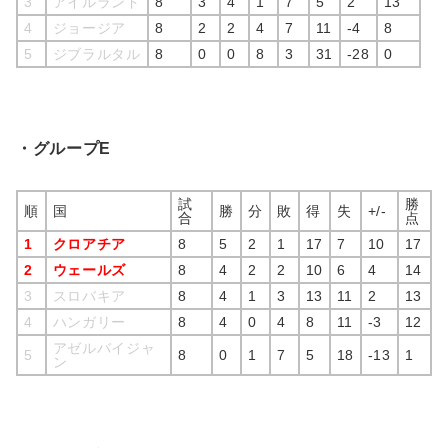
3
アイルランド
8
3
4
1
7
5
2
13
4
ジョージア
8
2
2
4
7
11
-4
8
5
ジブラルタル
8
0
0
8
3
31
-28
0
・グループE
試
勝
順
国
勝
分
敗
得
失
+/-
合
点
1
クロアチア
8
5
2
1
17
7
10
17
2
ウェールズ
8
4
2
2
10
6
4
14
3
スロバキア
8
4
1
3
13
11
2
13
4
ハンガリー
8
4
0
4
8
11
-3
12
アゼルバイジャ
5
8
0
1
7
5
18
-13
1
ン