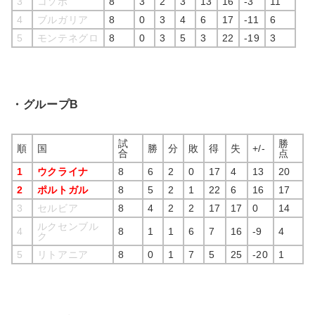
3
コソボ
8
3
2
3
13
16
-3
11
4
ブルガリア
8
0
3
4
6
17
-11
6
5
モンテネグロ
8
0
3
5
3
22
-19
3
・グループB
試
勝
順
国
勝
分
敗
得
失
+/-
合
点
1
ウクライナ
8
6
2
0
17
4
13
20
2
ポルトガル
8
5
2
1
22
6
16
17
3
セルビア
8
4
2
2
17
17
0
14
ルクセンブル
4
8
1
1
6
7
16
-9
4
ク
5
リトアニア
8
0
1
7
5
25
-20
1