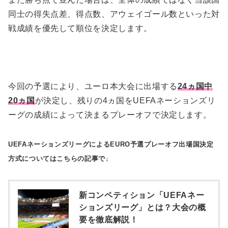
(12)、スイス(11)
同士の得失点差、得点数、アウェイゴール数といった対
グループE：クロアチア(14)、ハンガリー
戦成績を優先して順位を決定します。
(12)、スロバキア(10)、ウェールズ(8)
グループH：トルコ(19)、フランス(19)、アイ
スランド(15)
今回の予選により、ユーロ本大会に出場する
24ヵ国中
20ヵ国
が決定し、残りの4ヵ国をUEFAネーションズリ
ーグの成績によって決まるプレーオフで決定します。
UEFAネーションズリーグによるEURO予選プレーオフ出場国決定
方式についてはこちらの記事で↓
新コンペティション「UEFAネー
ションズリーグ」とは？大会の概
要を徹底解説！