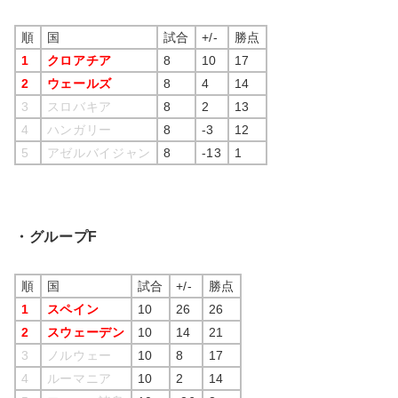
順
国
試合
+/-
勝点
1
クロアチア
8
10
17
2
ウェールズ
8
4
14
3
スロバキア
8
2
13
4
ハンガリー
8
-3
12
5
アゼルバイジャン
8
-13
1
・グループF
順
国
試合
+/-
勝点
1
スペイン
10
26
26
2
スウェーデン
10
14
21
3
ノルウェー
10
8
17
4
ルーマニア
10
2
14