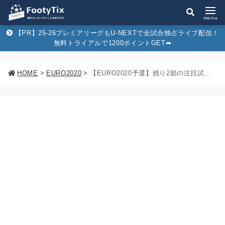
menu
【PR】25-26プレミアリーグもU-NEXTで全試合独占ライブ配信！
無料トライアルで1200ポイントGET➡︎
HOME
>
EURO2020
>
【EURO2020予選】残り2節の注目試合は？日程＆順位表から各国突破条件まで徹底プレビュー！