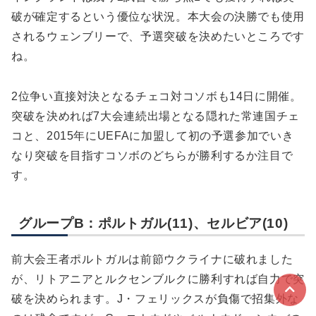
破が確定するという優位な状況。本大会の決勝でも使用
されるウェンブリーで、予選突破を決めたいところです
ね。
2位争い直接対決となるチェコ対コソボも14日に開催。
突破を決めれば7大会連続出場となる隠れた常連国チェ
コと、2015年にUEFAに加盟して初の予選参加でいき
なり突破を目指すコソボのどちらが勝利するか注目で
す。
グループB：ポルトガル(11)、セルビア(10)
前大会王者ポルトガルは前節ウクライナに破れました
が、リトアニアとルクセンブルクに勝利すれば自力で突
破を決められます。J・フェリックスが負傷で招集外な