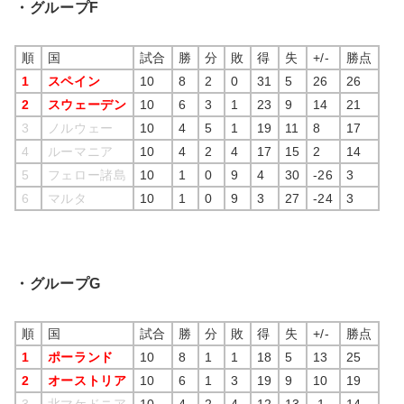
・グループF
順
国
試合
勝
分
敗
得
失
+/-
勝点
1
スペイン
10
8
2
0
31
5
26
26
2
スウェーデン
10
6
3
1
23
9
14
21
3
ノルウェー
10
4
5
1
19
11
8
17
4
ルーマニア
10
4
2
4
17
15
2
14
5
フェロー諸島
10
1
0
9
4
30
-26
3
6
マルタ
10
1
0
9
3
27
-24
3
・グループG
順
国
試合
勝
分
敗
得
失
+/-
勝点
1
ポーランド
10
8
1
1
18
5
13
25
2
オーストリア
10
6
1
3
19
9
10
19
3
北マケドニア
10
4
2
4
12
13
-1
14