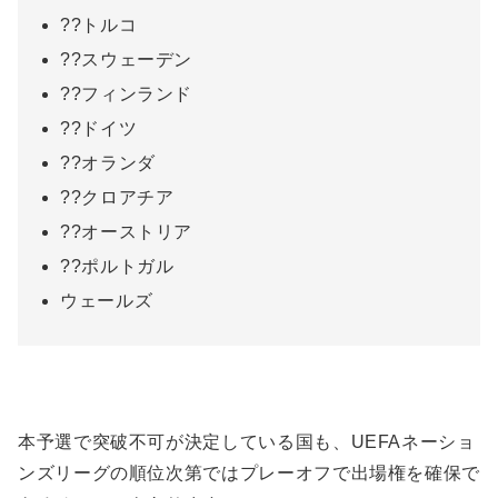
??トルコ
??スウェーデン
??フィンランド
??ドイツ
??オランダ
??クロアチア
??オーストリア
??ポルトガル
ウェールズ
本予選で突破不可が決定している国も、UEFAネーショ
ンズリーグの順位次第ではプレーオフで出場権を確保で