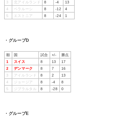
3
北アイルランド
8
-4
13
4
ベラルーシ
8
-12
4
5
エストニア
8
-24
1
・グループD
順
国
試合
+/-
勝点
1
スイス
8
13
17
2
デンマーク
8
7
16
3
アイルランド
8
2
13
4
ジョージア
8
-4
8
5
ジブラルタル
8
-28
0
・グループE