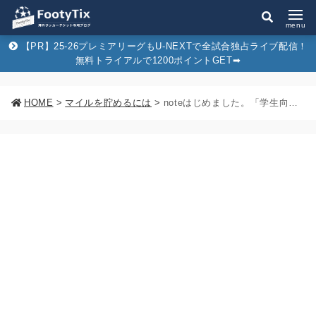
menu
【PR】25-26プレミアリーグもU-NEXTで全試合独占ライブ配信！
無料トライアルで1200ポイントGET➡︎
HOME
>
マイルを貯めるには
>
noteはじめました。「学生向けマイル攻略法」公開します！