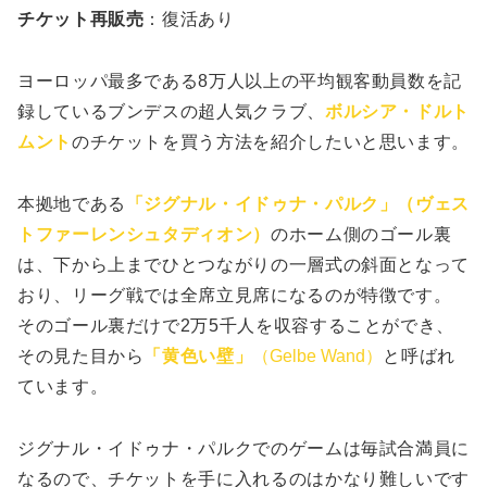
チケット再販売
：復活あり
ヨーロッパ最多である8万人以上の平均観客動員数を記
録しているブンデスの超人気クラブ、
ボルシア・ドルト
ムント
のチケットを買う方法を紹介したいと思います。
本拠地である
「ジグナル・イドゥナ・パルク」（ヴェス
トファーレンシュタディオン）
のホーム側のゴール裏
は、下から上までひとつながりの一層式の斜面となって
おり、リーグ戦では全席立見席になるのが特徴です。
そのゴール裏だけで2万5千人を収容することができ、
その見た目から
「黄色い壁」
（Gelbe Wand）
と呼ばれ
ています。
ジグナル・イドゥナ・パルクでのゲームは毎試合満員に
なるので、チケットを手に入れるのはかなり難しいです