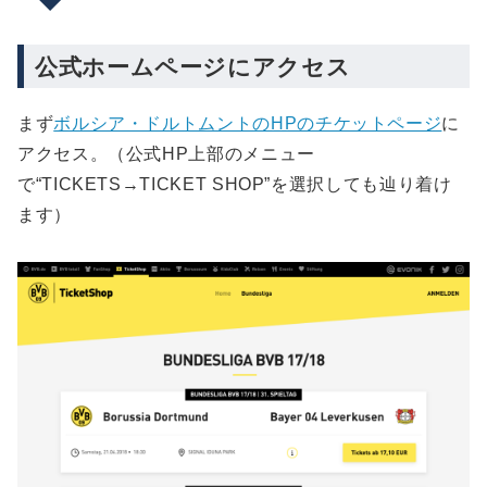
試合直前までチケットが出てくるのを粘る
まとめ
（8月26日：追記）平日開催の試合はチケットが
最後に：ヨーロッパでサッカー観戦される方向け
買える可能性大
公式ホームページにアクセス
のおすすめ記事
チケットの受取方法について
公式HPのチケットニュースを調べる
まず
ボルシア・ドルトムントのHPのチケットページ
に
アクセス。（公式HP上部のメニュー
で“TICKETS→TICKET SHOP”を選択しても辿り着け
ます）