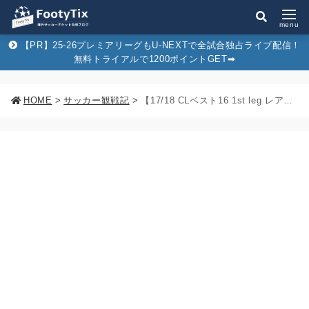
menu
【PR】25-26プレミアリーグもU-NEXTで全試合独占ライブ配信！
無料トライアルで1200ポイントGET➡︎
HOME
>
サッカー観戦記
>
【17/18 CLベスト16 1st leg レアル・マドリードvsPSG観戦記】チャンピオンズリーグ屈指の好カードをベルナベウで観戦！