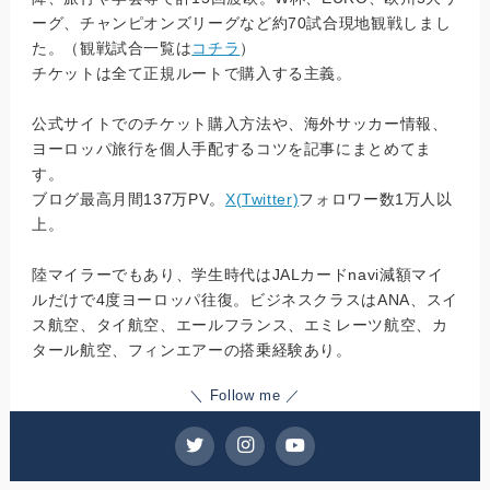
ーグ、チャンピオンズリーグなど約70試合現地観戦しまし
た。（観戦試合一覧は
コチラ
）
チケットは全て正規ルートで購入する主義。
公式サイトでのチケット購入方法や、海外サッカー情報、
ヨーロッパ旅行を個人手配するコツを記事にまとめてま
す。
ブログ最高月間137万PV。
X(Twitter)
フォロワー数1万人以
上。
陸マイラーでもあり、学生時代はJALカードnavi減額マイ
ルだけで4度ヨーロッパ往復。ビジネスクラスはANA、スイ
ス航空、タイ航空、エールフランス、エミレーツ航空、カ
タール航空、フィンエアーの搭乗経験あり。
＼ Follow me ／