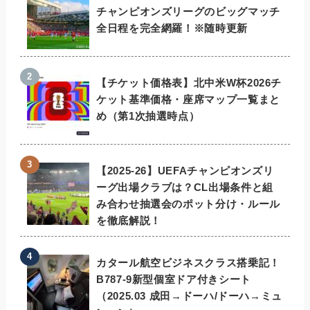
チャンピオンズリーグのビッグマッチ
全日程を完全網羅！※随時更新
【チケット価格表】北中米W杯2026チ
ケット基準価格・座席マップ一覧まと
め（第1次抽選時点）
【2025-26】UEFAチャンピオンズリ
ーグ出場クラブは？CL出場条件と組
み合わせ抽選会のポット分け・ルール
を徹底解説！
カタール航空ビジネスクラス搭乗記！
B787-9新型個室ドア付きシート
（2025.03 成田→ドーハ/ドーハ→ミュ