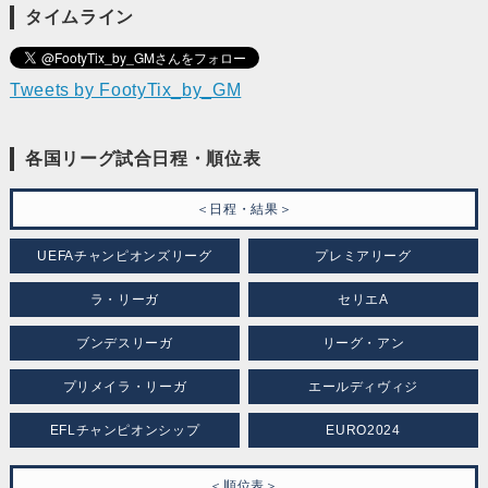
タイムライン
Tweets by FootyTix_by_GM
各国リーグ試合日程・順位表
＜日程・結果＞
UEFAチャンピオンズリーグ
プレミアリーグ
ラ・リーガ
セリエA
ブンデスリーガ
リーグ・アン
プリメイラ・リーガ
エールディヴィジ
EFLチャンピオンシップ
EURO2024
＜順位表＞