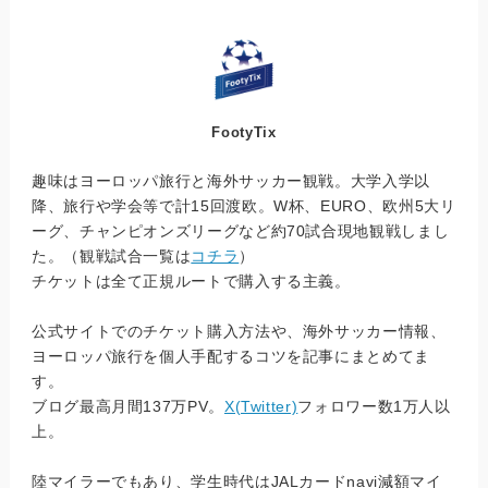
FootyTix
趣味はヨーロッパ旅行と海外サッカー観戦。大学入学以
降、旅行や学会等で計15回渡欧。W杯、EURO、欧州5大リ
ーグ、チャンピオンズリーグなど約70試合現地観戦しまし
た。（観戦試合一覧は
コチラ
）
チケットは全て正規ルートで購入する主義。
公式サイトでのチケット購入方法や、海外サッカー情報、
ヨーロッパ旅行を個人手配するコツを記事にまとめてま
す。
ブログ最高月間137万PV。
X(Twitter)
フォロワー数1万人以
上。
陸マイラーでもあり、学生時代はJALカードnavi減額マイ