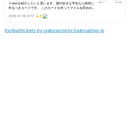
footballtickets-by-gakuseimiler.hatenablog.jp