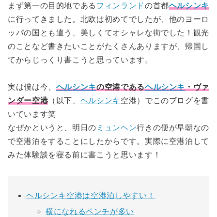
まず第一の目的地である
フィンランド
の首都
ヘルシンキ
に行ってきました。北欧は初めてでしたが、他のヨーロ
ッパの国とも違う、美しくてオシャレな街でした！観光
のことなど書きたいことがたくさんありますが、帰国し
てからじっくり書こうと思っています。
実は僕は今、
ヘルシンキ
の空港である
ヘルシンキ
・ヴァ
ンダー空港
（以下、
ヘルシンキ
空港）でこのブログを書
いています笑
なぜかというと、明日の
ミュンヘン
行きの便が早朝なの
で空港泊をすることにしたからです。実際に空港泊して
みた体験談を寝る前に書こうと思います！
ヘルシンキ空港は空港泊しやすい！
横になれるベンチが多い