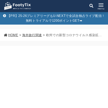
menu
【PR】25-26プレミアリーグもU-NEXTで全試合独占ライブ配信！
無料トライアルで1200ポイントGET➡︎
HOME
>
海外旅行関連
>
欧州での新型コロナウイルス感染拡大の影響について。無観客試合・延期など欧州サッカー開催状況まとめ