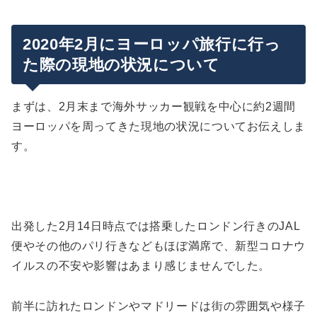
渡欧される場合に確認すべき点。入国制限について
2020年2月にヨーロッパ旅行に行っ
海外サッカー観戦への影響。無観客試合・延期等に
た際の現地の状況について
ついて
イギリス
最後に：3月のヨーロッパ旅行について
まずは、2月末まで海外サッカー観戦を中心に約2週間
スペイン
ヨーロッパを周ってきた現地の状況についてお伝えしま
まとめ
イタリア
す。
ドイツ
フランス
その他
出発した2月14日時点では搭乗したロンドン行きのJAL
便やその他のパリ行きなどもほぼ満席で、新型コロナウ
イルスの不安や影響はあまり感じませんでした。
前半に訪れたロンドンやマドリードは街の雰囲気や様子