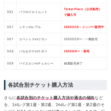
Ticket Place（公式転売）
3/11
パリvsドルトムント
で購入可
3/17
シティvsレアル
2020/1/16：メンバー販売中
3/17
ユベントスvsリヨン
2020/2/19〜：一般販売
3/18
バルセロナvsナポリ
2020/2/4〜：発売
3/18
バイエルンvsチェルシー
抽選販売終了
各試合別チケット購入方法
さらに
各試合別のチケット購入方法や過去の傾向
など
を、1stレグ第1週・第2週、2ndレグ第1週・第2週のそ