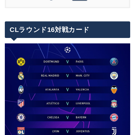
CLラウンド16対戦カード
注目の対戦カードは？
CLラウンド16のチケットを公式サイトで買うに
CLラウンド16試合日程
は？
CLラウンド16対戦カード
2/18(火)&3/11(水)
まとめ
2/19(水)&3/10(火)
2/25(火)&3/18(水)
2/26(水)&3/17(火)