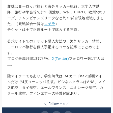
趣味はヨーロッパ旅行と海外サッカー観戦。大学入学以
降、旅行や学会等で計15回渡欧。W杯、EURO、欧州5大リ
ーグ、チャンピオンズリーグなど約70試合現地観戦しまし
た。（観戦試合一覧は
コチラ
）
チケットは全て正規ルートで購入する主義。
公式サイトでのチケット購入方法や、海外サッカー情報、
ヨーロッパ旅行を個人手配するコツを記事にまとめてま
す。
ブログ最高月間137万PV。
X(Twitter)
フォロワー数1万人以
上。
陸マイラーでもあり、学生時代はJALカードnavi減額マイ
ルだけで4度ヨーロッパ往復。ビジネスクラスはANA、スイ
ス航空、タイ航空、エールフランス、エミレーツ航空、カ
タール航空、フィンエアーの搭乗経験あり。
＼ Follow me ／