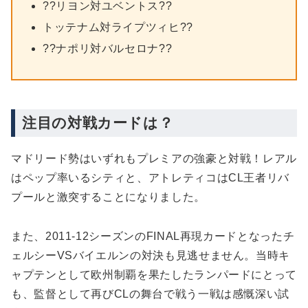
??リヨン対ユベントス??
トッテナム対ライプツィヒ??
??ナポリ対バルセロナ??
注目の対戦カードは？
マドリード勢はいずれもプレミアの強豪と対戦！レアル
はペップ率いるシティと、アトレティコはCL王者リバ
プールと激突することになりました。
また、2011-12シーズンのFINAL再現カードとなったチ
ェルシーVSバイエルンの対決も見逃せません。当時キ
ャプテンとして欧州制覇を果たしたランパードにとって
も、監督として再びCLの舞台で戦う一戦は感慨深い試