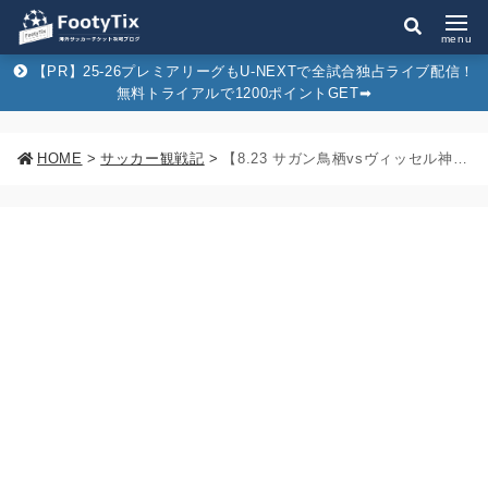
menu
【PR】25-26プレミアリーグもU-NEXTで全試合独占ライブ配信！
無料トライアルで1200ポイントGET➡︎
HOME
>
サッカー観戦記
>
【8.23 サガン鳥栖vsヴィッセル神戸観戦記】F･トーレス現役ラストマッチ&引退セレモニーを現地観戦！