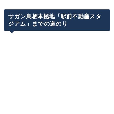
トーレス引退試合を現地観戦！
サガン鳥栖本拠地「駅前不動産スタ
試合前の雰囲気
まとめ
ジアム」までの道のり
キックオフ
試合後の引退セレモニー
試合翌日の限定サイン会