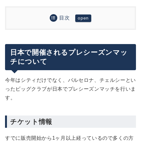
目次
日本で開催されるプレシーズンマッチについて
チケット情報
マンチェスター・シティの来日ツアースケジュール
出待ち情報
7/26(金)〜7/28(日)：トロフィーツアー
日本で開催されるプレシーズンマッ
マンチェスター・シティの来日メンバーについて
7/26(金)：ファンイベント＠銀座
チについて
まとめ
7/26(金)：前日練習
7/27(土)：ファンイベント＠横浜
今年はシティだけでなく、バルセロナ、チェルシーとい
7/27(土)：横浜F・マリノスと対戦
ったビッグクラブが日本でプレシーズンマッチを行いま
グッズ販売について
す。
チケット情報
すでに販売開始から1ヶ月以上経っているので多くの方