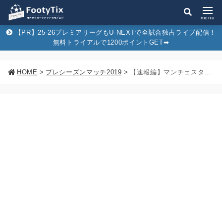
menu
【PR】25-26プレミアリーグもU-NEXTで全試合独占ライブ配信！
無料トライアルで1200ポイントGET➡︎
HOME
>
プレシーズンマッチ2019
>
【速報編】マンチェスター・シティの来日ツアースケジュール（公開練習/イベント情報/試合日程）まとめ