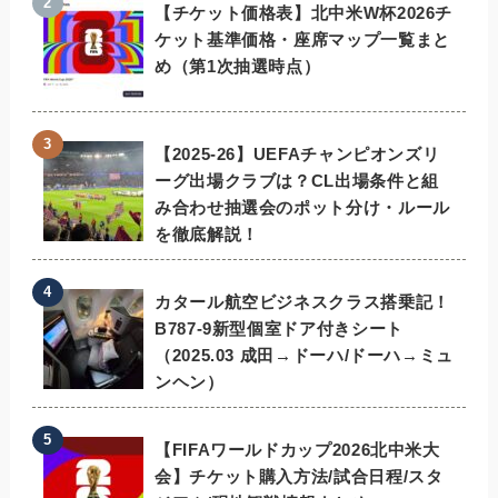
【チケット価格表】北中米W杯2026チ
ケット基準価格・座席マップ一覧まと
め（第1次抽選時点）
【2025-26】UEFAチャンピオンズリ
ーグ出場クラブは？CL出場条件と組
み合わせ抽選会のポット分け・ルール
を徹底解説！
カタール航空ビジネスクラス搭乗記！
B787-9新型個室ドア付きシート
（2025.03 成田→ドーハ/ドーハ→ミュ
ンヘン）
【FIFAワールドカップ2026北中米大
会】チケット購入方法/試合日程/スタ