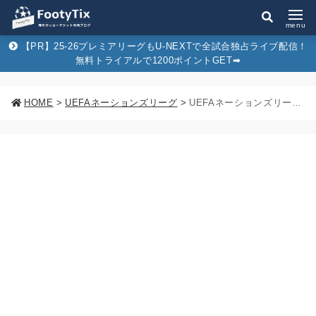
menu
【PR】25-26プレミアリーグもU-NEXTで全試合独占ライブ配信！
無料トライアルで1200ポイントGET➡︎
HOME
>
UEFAネーションズリーグ
>
UEFAネーションズリーグによる日本代表への影響は本当にあるのか。デメリットばかりではない？？