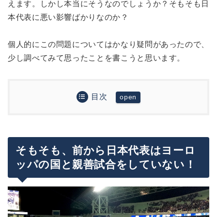
えます。しかし本当にそうなのでしょうか？そもそも日
本代表に悪い影響ばかりなのか？
個人的にこの問題についてはかなり疑問があったので、
少し調べてみて思ったことを書こうと思います。
目次
そもそも、前から日本代表はヨーロッパの国と親善
試合をしていない！
では、ネーションズリーグの時期はヨーロッパのチ
ームと試合できないのか？
そもそも、前から日本代表はヨーロ
ッパの国と親善試合をしていない！
ネーションズリーグによる日本代表への「メリッ
ト」
まとめ