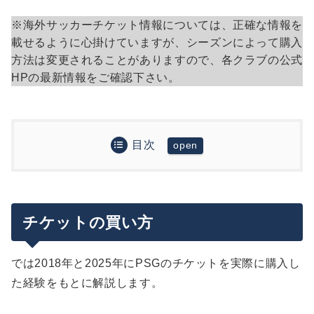
※海外サッカーチケット情報については、正確な情報を
載せるように心掛けていますが、シーズンによって購入
方法は変更されることがありますので、各クラブの公式
HPの最新情報をご確認下さい。
目次
チケットの買い方
公式ホームページにアクセス
ビッグマッチのチケットを買うコツ
観戦する試合を選ぶ
TICKET PLACEで購入
チケットの買い方
座席を選んで購入
まとめ
チケットを選ぶ
最後に：ヨーロッパでサッカー観戦される方向け
追記：チケットはMチケットかEチケットを選択
のおすすめ記事
では2018年と2025年にPSGのチケットを実際に購入し
試合当日
（2018/10/22：追記）試合が近いほどチケット
た経験をもとに解説します。
の値段は安くなる？