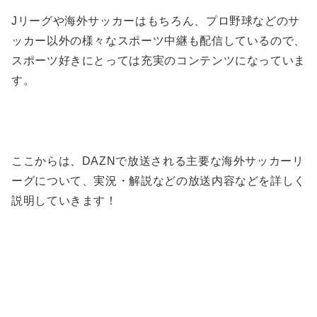
まとめ
スュペル・リグ（トルコ）
リーガ・エスパニョーラ
Jリーグや海外サッカーはもちろん、プロ野球などのサ
エールディヴィジ（オランダ）
セリエA
ッカー以外の様々なスポーツ中継も配信しているので、
その他カップ戦
UEFAチャンピオンズリーグ
スポーツ好きにとっては充実のコンテンツになっていま
す。
ここからは、DAZNで放送される主要な海外サッカーリ
ーグについて、実況・解説などの放送内容などを詳しく
説明していきます！