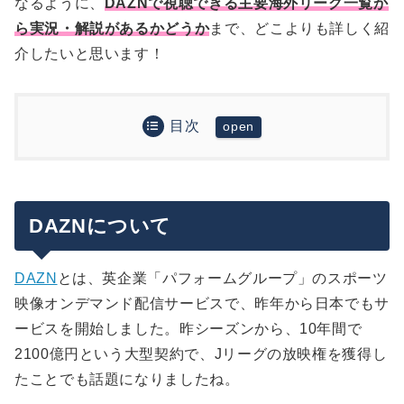
なるように、
DAZNで視聴できる主要海外リーグ一覧か
ら実況・解説があるかどうか
まで、どこよりも詳しく紹
介したいと思います！
目次
DAZNについて
DAZNで視聴できる欧州サッカーコンテンツ一覧
（2019年8月時点）
DAZNについて
UEFAチャンピオンズリーグ
DAZNで視聴できない欧州サッカーコンテンツ
UEFAヨーロッパリーグ
（2019年8月時点）
DAZN
とは、英企業「パフォームグループ」のスポーツ
UEFAスーパーカップ
ブンデスリーガ
補足：セリエAの放送について
映像オンデマンド配信サービスで、昨年から日本でもサ
プレミアリーグ（イングランド）
リーグ・アン
ービスを開始しました。昨シーズンから、10年間で
セリエA第1節の放送一覧
リーガ・エスパニョーラ（スペイン）
ポルトガルリーグ
DAZNで放送される各リーグの試合の実況・解説
2100億円という大型契約で、Jリーグの放映権を獲得し
セリエA第2節の放送一覧
セリエA（イタリア）
は？
ベルギーリーグ
たことでも話題になりましたね。
セリエAはDAZN優勢とは限らない？
リーグ・アン（フランス）
プレミアリーグ
その他カップ戦