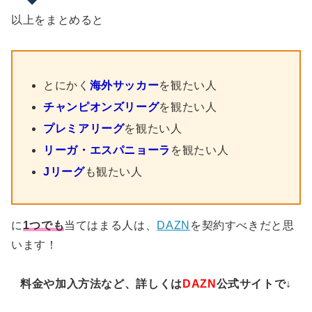
以上をまとめると
とにかく
海外サッカー
を観たい人
チャンピオンズリーグ
を観たい人
プレミアリーグ
を観たい人
リーガ・エスパニョーラ
を観たい人
Jリーグ
も観たい人
に
1つでも
当てはまる人は、
DAZN
を契約すべきだと思
います！
料金や加入方法など、詳しくは
DAZN
公式サイトで↓