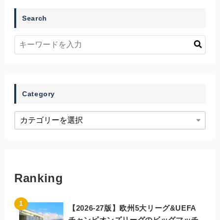
Search
Category
Ranking
【2026-27版】欧州5大リーグ&UEFA
チャンピオンズリーグのビッグマッチ