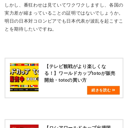
しかし、番狂わせは見ていてワクワクしますし、各国の
実力差が縮まっていることの証明ではないでしょうか。
明日の日本対コロンビアでも日本代表が波乱を起こすこ
とを期待したいですね。
【テレビ観戦がより楽しくな
る！】ワールドカップtotoが販売
開始・totoの買い方
【ロシアワールドカップ出場国