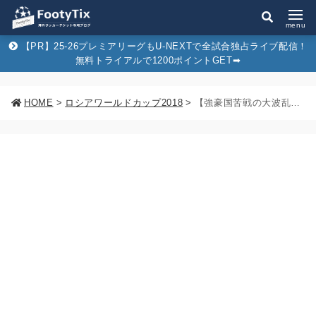
menu
【PR】25-26プレミアリーグもU-NEXTで全試合独占ライブ配信！
無料トライアルで1200ポイントGET➡︎
HOME
>
ロシアワールドカップ2018
>
【強豪国苦戦の大波乱】第1015回toto途中結果&第1017回mini totoA組の予想を公開！