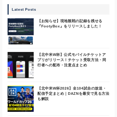
Latest Posts
【お知らせ】現地観戦の記録を残せる
『FootyBox』をリリースしました！
【北中米W杯】公式モバイルチケットア
プリがリリース！チケット受取方法・同
行者への配布・注意点まとめ
【北中米W杯2026】全104試合の放送・
配信予定まとめ｜DAZNを最安で見る方法
も解説