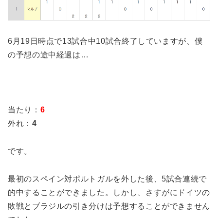
6月19日時点で13試合中10試合終了していますが、僕
の予想の途中経過は…
当たり：
6
外れ：
4
です。
最初のスペイン対ポルトガルを外した後、5試合連続で
的中することができました。しかし、さすがにドイツの
敗戦とブラジルの引き分けは予想することができません