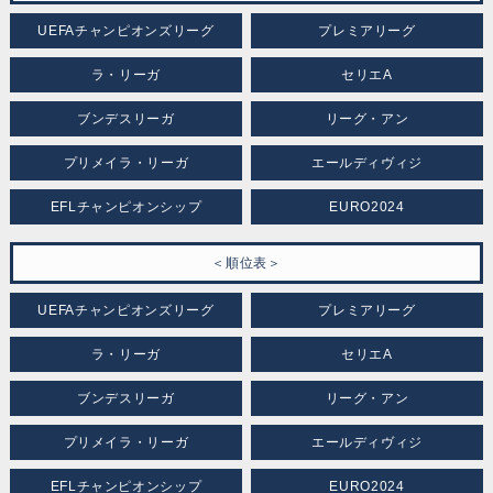
UEFAチャンピオンズリーグ
プレミアリーグ
ラ・リーガ
セリエA
ブンデスリーガ
リーグ・アン
プリメイラ・リーガ
エールディヴィジ
EFLチャンピオンシップ
EURO2024
＜順位表＞
UEFAチャンピオンズリーグ
プレミアリーグ
ラ・リーガ
セリエA
ブンデスリーガ
リーグ・アン
プリメイラ・リーガ
エールディヴィジ
EFLチャンピオンシップ
EURO2024