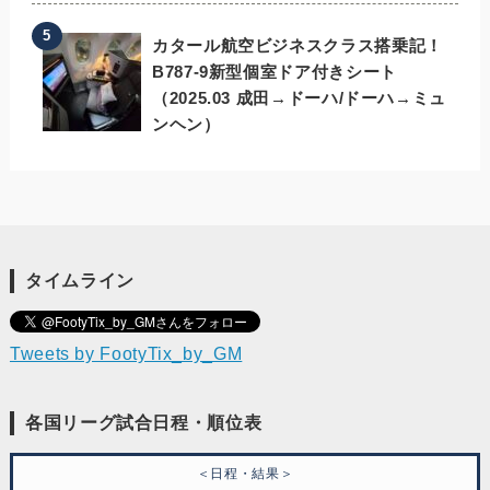
カタール航空ビジネスクラス搭乗記！
B787-9新型個室ドア付きシート
（2025.03 成田→ドーハ/ドーハ→ミュ
ンヘン）
タイムライン
Tweets by FootyTix_by_GM
各国リーグ試合日程・順位表
＜日程・結果＞