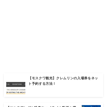
【モスクワ観光】クレムリンの入場券をネッ
ト予約する方法！