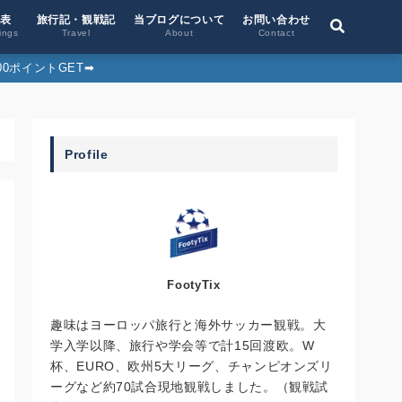
位表
旅行記・観戦記
当ブログについて
お問い合わせ
ings
Travel
About
Contact
0ポイントGET➡︎
Profile
FootyTix
趣味はヨーロッパ旅行と海外サッカー観戦。大
学入学以降、旅行や学会等で計15回渡欧。W
杯、EURO、欧州5大リーグ、チャンピオンズリ
ーグなど約70試合現地観戦しました。（観戦試