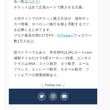
合一覧は
コチラ
）
チケットは全て正規ルートで購入する主義。
公式サイトでのチケット購入方法や、海外サッ
カー情報、ヨーロッパ旅行を個人手配するコツ
を記事にまとめてます。
ブログ最高月間137万PV。
X(Twitter)
フォロワー
数1万人以上。
陸マイラーでもあり、学生時代はJALカードnavi
減額マイルだけで4度ヨーロッパ往復。ビジネス
クラスはANA、スイス航空、タイ航空、エール
フランス、エミレーツ航空、カタール航空、フ
ィンエアーの搭乗経験あり。
＼ Follow me ／