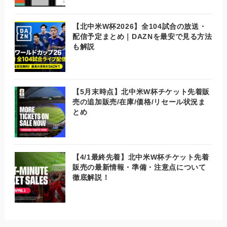
【北中米W杯2026】全104試合の放送・
配信予定まとめ｜DAZNを最安で見る方法
も解説
【5月末時点】北中米W杯チケット先着販
売の追加販売/在庫/価格/リセール状況ま
とめ
【4/1最終先着】北中米W杯チケット先着
販売の最新情報・準備・注意点について
徹底解説！