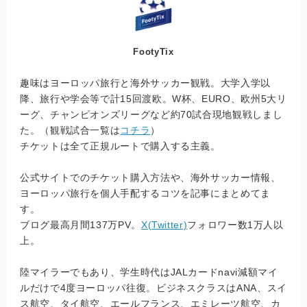
FootyTix
趣味はヨーロッパ旅行と海外サッカー観戦。大学入学以
降、旅行や学会等で計15回渡欧。W杯、EURO、欧州5大リ
ーグ、チャンピオンズリーグなど約70試合現地観戦しまし
た。（観戦試合一覧は
コチラ
）
チケットは全て正規ルートで購入する主義。
公式サイトでのチケット購入方法や、海外サッカー情報、
ヨーロッパ旅行を個人手配するコツを記事にまとめてま
す。
ブログ最高月間137万PV。
X(Twitter)
フォロワー数1万人以
上。
陸マイラーでもあり、学生時代はJALカードnavi減額マイ
ルだけで4度ヨーロッパ往復。ビジネスクラスはANA、スイ
ス航空、タイ航空、エールフランス、エミレーツ航空、カ