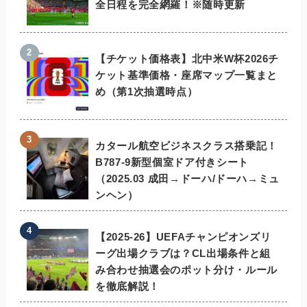
全日程を完全網羅！※随時更新
【チケット価格表】北中米W杯2026チ
ケット基準価格・座席マップ一覧まと
め（第1次抽選時点）
カタール航空ビジネスクラス搭乗記！
B787-9新型個室ドア付きシート
（2025.03 成田→ドーハ/ドーハ→ミュ
ンヘン）
【2025-26】UEFAチャンピオンズリ
ーグ出場クラブは？CL出場条件と組
み合わせ抽選会のポット分け・ルール
を徹底解説！