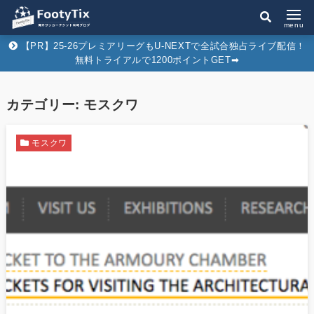
menu
【PR】25-26プレミアリーグもU-NEXTで全試合独占ライブ配信！
無料トライアルで1200ポイントGET➡︎
カテゴリー:
モスクワ
モスクワ