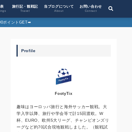
位表
旅行記・観戦記
当ブログについて
お問い合わせ
ings
Travel
About
Contact
0ポイントGET➡︎
Profile
FootyTix
趣味はヨーロッパ旅行と海外サッカー観戦。大
学入学以降、旅行や学会等で計15回渡欧。W
杯、EURO、欧州5大リーグ、チャンピオンズリ
ーグなど約70試合現地観戦しました。（観戦試