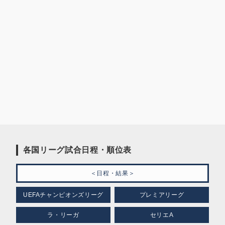
各国リーグ試合日程・順位表
＜日程・結果＞
UEFAチャンピオンズリーグ
プレミアリーグ
ラ・リーガ
セリエA