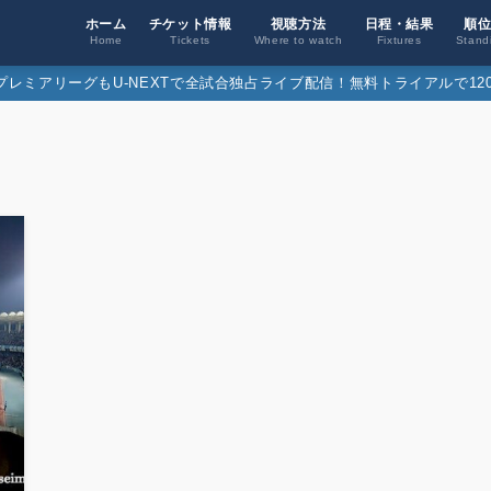
ホーム
チケット情報
視聴方法
日程・結果
順
Home
Tickets
Where to watch
Fixtures
Stand
26プレミアリーグもU-NEXTで全試合独占ライブ配信！無料トライアルで120