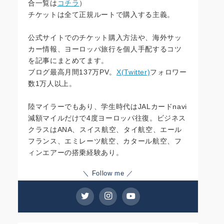
合一覧は
コチラ
）
チケットは全て正規ルートで購入する主義。
公式サイトでのチケット購入方法や、海外サッ
カー情報、ヨーロッパ旅行を個人手配するコツ
を記事にまとめてます。
ブログ最高月間137万PV。
X(Twitter)
フォロワー
数1万人以上。
陸マイラーでもあり、学生時代はJALカードnavi
減額マイルだけで4度ヨーロッパ往復。ビジネス
クラスはANA、スイス航空、タイ航空、エール
フランス、エミレーツ航空、カタール航空、フ
ィンエアーの搭乗経験あり。
＼ Follow me ／