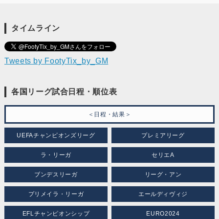
タイムライン
Tweets by FootyTix_by_GM
各国リーグ試合日程・順位表
＜日程・結果＞
UEFAチャンピオンズリーグ
プレミアリーグ
ラ・リーガ
セリエA
ブンデスリーガ
リーグ・アン
プリメイラ・リーガ
エールディヴィジ
EFLチャンピオンシップ
EURO2024