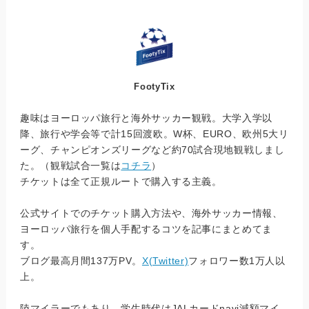
FootyTix
趣味はヨーロッパ旅行と海外サッカー観戦。大学入学以
降、旅行や学会等で計15回渡欧。W杯、EURO、欧州5大リ
ーグ、チャンピオンズリーグなど約70試合現地観戦しまし
た。（観戦試合一覧は
コチラ
）
チケットは全て正規ルートで購入する主義。
公式サイトでのチケット購入方法や、海外サッカー情報、
ヨーロッパ旅行を個人手配するコツを記事にまとめてま
す。
ブログ最高月間137万PV。
X(Twitter)
フォロワー数1万人以
上。
陸マイラーでもあり、学生時代はJALカードnavi減額マイ