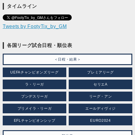
タイムライン
Tweets by FootyTix_by_GM
各国リーグ試合日程・順位表
＜日程・結果＞
UEFAチャンピオンズリーグ
プレミアリーグ
ラ・リーガ
セリエA
ブンデスリーガ
リーグ・アン
プリメイラ・リーガ
エールディヴィジ
EFLチャンピオンシップ
EURO2024