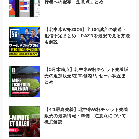
行者への配布・注意点まとめ
【北中米W杯2026】全104試合の放送・
配信予定まとめ｜DAZNを最安で見る方法
も解説
【5月末時点】北中米W杯チケット先着販
売の追加販売/在庫/価格/リセール状況ま
とめ
【4/1最終先着】北中米W杯チケット先着
販売の最新情報・準備・注意点について
徹底解説！