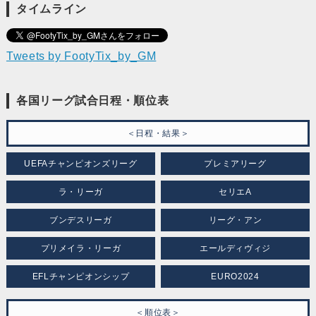
タイムライン
Tweets by FootyTix_by_GM
各国リーグ試合日程・順位表
＜日程・結果＞
UEFAチャンピオンズリーグ
プレミアリーグ
ラ・リーガ
セリエA
ブンデスリーガ
リーグ・アン
プリメイラ・リーガ
エールディヴィジ
EFLチャンピオンシップ
EURO2024
＜順位表＞