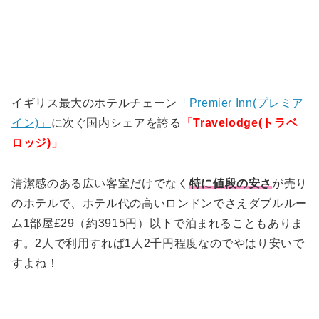
イギリス最大のホテルチェーン
「Premier Inn(プレミア
イン)」
に次ぐ国内シェアを誇る
「Travelodge(トラベ
ロッジ)」
清潔感のある広い客室だけでなく
特に値段の安さ
が売り
のホテルで、ホテル代の高いロンドンでさえダブルルー
ム1部屋£29（約3915円）以下で泊まれることもありま
す。2人で利用すれば1人2千円程度なのでやはり安いで
すよね！