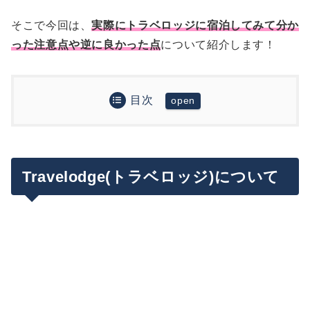
そこで今回は、
実際にトラベロッジに宿泊してみて分か
った注意点や逆に良かった点
について紹介します！
目次
Travelodge(トラベロッジ)について
トラベロッジ宿泊レビュー
トラベロッジの良かった点
Travelodge(トラベロッジ)について
まとめ
チェックインが楽。鍵はカードキー
トラベロッジで気を付けたい注意点
ロンドンでも広い部屋に泊まれる！清潔感も
注意点①：札を掛けておかないとベッドメイキ
OK
ングしてくれない
ティーセットや充電ポートなどの備品について
注意点②：ヘアドライヤーはフロントでレンタ
バスルームも広い。でもアメニティはほぼな
ル
い。
注意点 ④：有料Wi-Fiが使えるのは端末2台ま
で