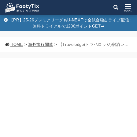
menu
【PR】25-26プレミアリーグもU-NEXTで全試合独占ライブ配信！
無料トライアルで1200ポイントGET➡︎
HOME
>
海外旅行関連
>
【Travelodge(トラベロッジ)宿泊レビュー】実際にイギリスの格安ホテルチェーンに泊まってみて分かった注意点