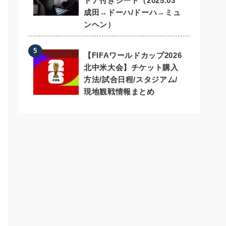
ドア付きシート（2025.03
成田→ドーハ/ドーハ→ミュ
ンヘン）
【FIFAワールドカップ2026
北中米大会】チケット購入
方法/試合日程/スタジアム/
現地観戦情報まとめ