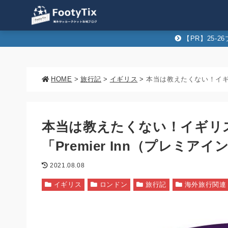
【PR】25-
HOME
>
旅行記
>
イギリス
>
本当は教えたくない！イギリ
「Premier Inn（プレミ
2021.08.08
イギリス
ロンドン
旅行記
海外旅行関連