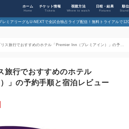
ホーム
チケット情報
視聴方法
日程・結果
順
Home
Tickets
Where to watch
Fixtures
Stand
26プレミアリーグもU-NEXTで全試合独占ライブ配信！無料トライアルで120
本当は教えたくない！イギリス旅行でおすすめのホテル「Premier Inn（プレミアイン）」の予約手順と宿泊レビュー
ス旅行でおすすめのホテル
アイン）」の予約手順と宿泊レビュー