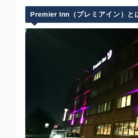
プレミアインはレビューの評価が超高い
プレミアイン公式サイトの予約手順
値段がリーズナブル
Premier Inn（プレミアイン）と
目的地・日付・人数を入力して検索
セルフチェックインなどの最新設備
最後に：イギリス行くならプレミアリーグを
予約者情報を入力
デメリットは？
ヨーロッパ旅行のホテル探しのコツ
まとめ