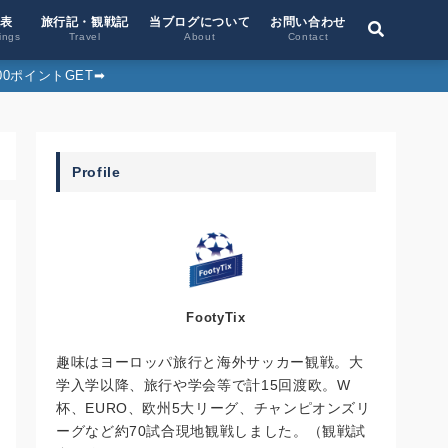
位表
旅行記・観戦記
当ブログについて
お問い合わせ
ings
Travel
About
Contact
0ポイントGET➡︎
Profile
FootyTix
趣味はヨーロッパ旅行と海外サッカー観戦。大
学入学以降、旅行や学会等で計15回渡欧。W
杯、EURO、欧州5大リーグ、チャンピオンズリ
ーグなど約70試合現地観戦しました。（観戦試