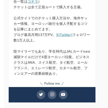
合一覧は
コチラ
）
チケットは全て正規ルートで購入する主義。
公式サイトでのチケット購入方法や、海外サッ
カー情報、ヨーロッパ旅行を個人手配するコツ
を記事にまとめてます。
ブログ最高月間137万PV。
X(Twitter)
フォロワー
数1万人以上。
陸マイラーでもあり、学生時代はJALカードnavi
減額マイルだけで4度ヨーロッパ往復。ビジネス
クラスはANA、スイス航空、タイ航空、エール
フランス、エミレーツ航空、カタール航空、フ
ィンエアーの搭乗経験あり。
＼ Follow me ／